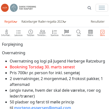
Regatta
Ratzeburger Ruder-regatta 2023
Resultater
Information
Løbsliste
Tidsplan
Tilmeldinger
Startliste
Resultater
Søg
Matrix
Mere
Forplejning
Overnatning
Overnatning og logi på Jugend Herberge Ratzeburg
Bookning Torsdag 30. marts senest
Pris 700kr pr. person for inkl. sengetøj
2 overnatninger, 2 morgenmad, 2 frokost pakker, 1
aftensmad
(angiv navne, hvem der skal dele værelse, roer og
leder/træner)
50 pladser og først til mølle princip
til
morteng.espersen@gmail.com