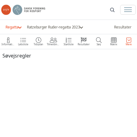
Regatta
Ratzeburger Ruder-regatta 2023
Resultater
Information
Løbsliste
Tidsplan
Tilmeldinger
Startliste
Resultater
Søg
Matrix
Mere
Søvejsregler