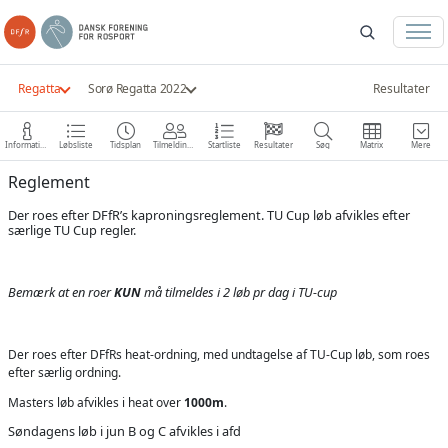
Regatta
Sorø Regatta 2022
Resultater
Information
Løbsliste
Tidsplan
Tilmeldinger
Startliste
Resultater
Søg
Matrix
Mere
Reglement
Der roes efter DFfR’s kaproningsreglement. TU Cup løb afvikles efter
særlige TU Cup regler.
Bemærk at en roer
KUN
må tilmeldes i 2 løb pr dag i TU-cup
Der roes efter DFfRs heat-ordning, med undtagelse af TU-Cup løb, som roes
efter særlig ordning.
Masters løb afvikles i heat over
1000m
.
Søndagens løb i jun B og C afvikles i afd