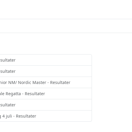
sultater
sultater
nior NM/ Nordic Master - Resultater
le Regatta - Resultater
sultater
4 juli - Resultater