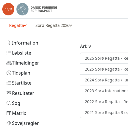
Regatta
Sorø Regatta 2026
Information
Arkiv
Løbsliste
2026 Sorø Regatta - Re
Tilmeldinger
2025 Sorø Regatta - Re
Tidsplan
2024 Sorø Regatta / Ju
Startliste
2023 Sorø Internationa
Resultater
2022 Sorø Regatta - Re
Søg
2021 Sorø Regatta 3 og 
Matrix
Søvejsregler