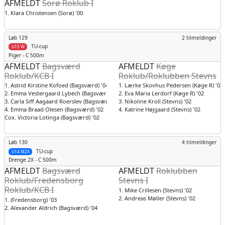
AFMELDT
Sorø Roklub I
1. Klara Christensen (Sorø) '00
Løb 129
2 tilmeldinger
TU-cup
U15 W
Piger
- C 500m
AFMELDT
Bagsværd
AFMELDT
Køge
Roklub/KCB I
Roklub/Roklubben Stevns
1. Astrid Kirstine Kofoed (Bagsværd) '04
1. Lærke Skovhus Pedersen (Køge R) '03
2. Emma Vestergaard Lybech (Bagsværd) '02
2. Eva Maria Lerdorf (Køge R) '02
3. Carla Siff Aagaard Roerslev (Bagsværd) '02
3. Nikoline Kroll (Stevns) '02
4. Emma Braad Olesen (Bagsværd) '02
4. Katrine Højgaard (Stevns) '02
Cox. Victoria Lotinga (Bagsværd) '02
Løb 130
4 tilmeldinger
TU-cup
U14 M2X
Drenge
2X - C 500m
AFMELDT
Bagsværd
AFMELDT
Roklubben
Roklub/Fredensborg
Stevns I
Roklub/KCB I
1. Mike Crillesen (Stevns) '02
2. Andreas Møller (Stevns) '02
1. (Fredensborg) '03
2. Alexander Aldrich (Bagsværd) '04