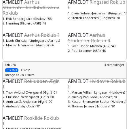
AFMELDT
Aarhus
AFMELDT
Ringsted Roklub
Studenter Roklub/Risskov
I
Roklub
1. Claus Solmer-Jørgensen (Ringsted) '71
2. Steffen Feddersen (Ringsted) '70
1. Erik Søndergaard (Risskov) '56
2. Henning Blåbjerg (ASR) '48
AFMELDT
Aarhus Roklub I
AFMELDT
Aarhus
Studenter Roklub II
1. Jacob Christian Lindegaard (Aarhus) '59
2. Morten F. Sørensen (Aarhus) '66
1. Sven Hagen Madsen (ASR) '49
2. Poul Kraemer (ASR) '46
Løb 228
3 tilmeldinger
TU-cup
U17 M4X
Drenge
4X - B 1500m
AFMELDT
Roklubben Ægir
AFMELDT
Hvidovre Roklub
I
I
1. Thor Avlund Overgaard (Ægir) '01
1. Marcus Villiam Lyngesen (Hvidovre) '0
2. Christian Nedergaard (Ægir) '00
2. Nikolaj Van Gool (Hvidovre) '00
3. Andreas Z. Andersen (Ægir) '00
3. Kasper Enemærke Becker (Hvidovre) '
4. Anders Visby (Ægir) '01
4. Thomas Jensen (Hvidovre) '01
AFMELDT
Roskilde Roklub
I
1. Mathias Biltoft Ankerstjerne (Roskilde) '01