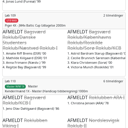
4. Jonas Lund (Furesø) '99
Løb 109
2 tilmeldinger
U19 W4X
Piger
4X - JW4x Baltic Cup Udtagelse 2000m
AFMELDT
Bagsværd
AFMELDT
Bagsværd
Roklub/Danske
Roklub/Københavns
Studenters
Roklub/Roskilde
Roklub/Næstved Roklub I
Roklub/Sorø Roklub/KCB
1. Amalie Riff Brems (DSR) '00
1. Astrid Bardram Starup (Bagsværd) '00
2. Mathilde Kiilgaard (DSR) '01
2. Cecilie Brunnich Sørensen (København
3. Anna Frimann (Næstv.) '99
3. Klara Christensen (Sorø) '00
4. Regitze Bay (Bagsværd) '99
4. Victoria Munch (Roskilde) '01
Løb 110
6 tilmeldinger
Master
Master W/M 1X
Kvinder/mænd
1X - Master (Handicap tidsberegning) 1000m
AFMELDT
Bagsværd
AFMELDT
Roklubben ARA I
Roklub/KCB I
1. Christina Jensen (ARA) '78
1. Jens Olav Dahlgaard (Bagsværd) '86
AFMELDT
Roklubben
AFMELDT
Nordslesvigsk
Viking I
Roklub II