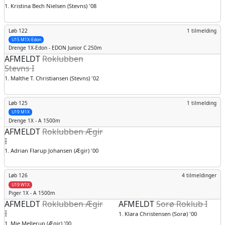
1. Kristina Bech Nielsen (Stevns) '08
Løb 122
1 tilmelding
U15 M1X-Edon
Drenge
1X-Edon - EDON Junior C 250m
AFMELDT
Roklubben
Stevns I
1. Malthe T. Christiansen (Stevns) '02
Løb 125
1 tilmelding
U19 M1X
Drenge
1X - A 1500m
AFMELDT
Roklubben Ægir
I
1. Adrian Flarup Johansen (Ægir) '00
Løb 126
4 tilmeldinger
U19 W1X
Piger
1X - A 1500m
AFMELDT
Roklubben Ægir
AFMELDT
Sorø Roklub I
I
1. Klara Christensen (Sorø) '00
1. Mie Mellerup (Ægir) '00