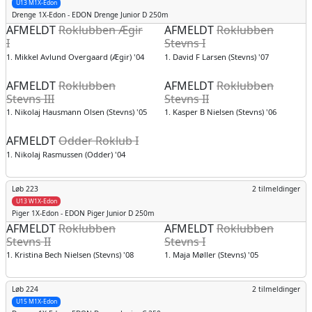
U13 M1X-Edon
Drenge
1X-Edon - EDON Drenge Junior D 250m
AFMELDT
Roklubben Ægir
AFMELDT
Roklubben
I
Stevns I
1. Mikkel Avlund Overgaard (Ægir) '04
1. David F Larsen (Stevns) '07
AFMELDT
Roklubben
AFMELDT
Roklubben
Stevns III
Stevns II
1. Nikolaj Hausmann Olsen (Stevns) '05
1. Kasper B Nielsen (Stevns) '06
AFMELDT
Odder Roklub I
1. Nikolaj Rasmussen (Odder) '04
Løb 223
2 tilmeldinger
U13 W1X-Edon
Piger
1X-Edon - EDON Piger Junior D 250m
AFMELDT
Roklubben
AFMELDT
Roklubben
Stevns II
Stevns I
1. Kristina Bech Nielsen (Stevns) '08
1. Maja Møller (Stevns) '05
Løb 224
2 tilmeldinger
U15 M1X-Edon