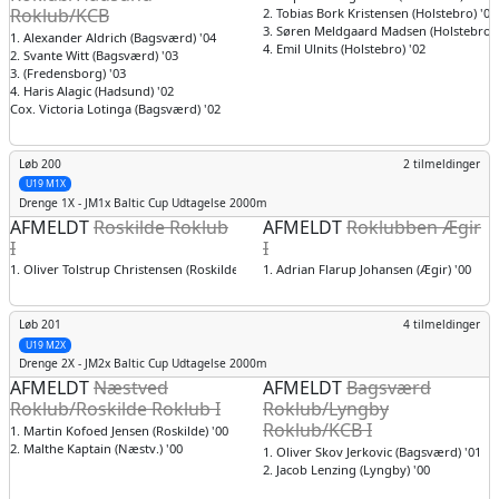
Roklub/KCB
2. Tobias Bork Kristensen (Holstebro) '03
3. Søren Meldgaard Madsen (Holstebro) 
1. Alexander Aldrich (Bagsværd) '04
4. Emil Ulnits (Holstebro) '02
2. Svante Witt (Bagsværd) '03
3. (Fredensborg) '03
4. Haris Alagic (Hadsund) '02
Cox. Victoria Lotinga (Bagsværd) '02
Løb 200
2 tilmeldinger
U19 M1X
Drenge
1X - JM1x Baltic Cup Udtagelse 2000m
AFMELDT
Roskilde Roklub
AFMELDT
Roklubben Ægir
I
I
1. Oliver Tolstrup Christensen (Roskilde) '99
1. Adrian Flarup Johansen (Ægir) '00
Løb 201
4 tilmeldinger
U19 M2X
Drenge
2X - JM2x Baltic Cup Udtagelse 2000m
AFMELDT
Næstved
AFMELDT
Bagsværd
Roklub/Roskilde Roklub I
Roklub/Lyngby
Roklub/KCB I
1. Martin Kofoed Jensen (Roskilde) '00
2. Malthe Kaptain (Næstv.) '00
1. Oliver Skov Jerkovic (Bagsværd) '01
2. Jacob Lenzing (Lyngby) '00