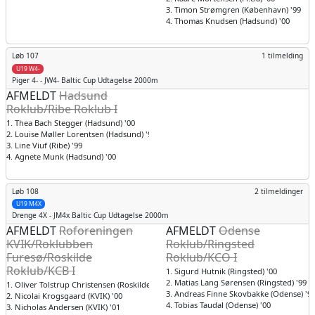
3. Timon Strømgren (København) '99
4. Thomas Knudsen (Hadsund) '00
Løb 107
1 tilmelding
U19 W4-
Piger
4- - JW4- Baltic Cup Udtagelse 2000m
AFMELDT
Hadsund
Roklub/Ribe Roklub I
1. Thea Bach Stegger (Hadsund) '00
2. Louise Møller Lorentsen (Hadsund) '99
3. Line Viuf (Ribe) '99
4. Agnete Munk (Hadsund) '00
Løb 108
2 tilmeldinger
U19 M4X
Drenge
4X - JM4x Baltic Cup Udtagelse 2000m
AFMELDT
Roforeningen
AFMELDT
Odense
KVIK/Roklubben
Roklub/Ringsted
Furesø/Roskilde
Roklub/KCO I
Roklub/KCB I
1. Sigurd Hutnik (Ringsted) '00
2. Matias Lang Sørensen (Ringsted) '99
1. Oliver Tolstrup Christensen (Roskilde) '99
3. Andreas Finne Skovbakke (Odense) '9
2. Nicolai Krogsgaard (KVIK) '00
4. Tobias Taudal (Odense) '00
3. Nicholas Andersen (KVIK) '01