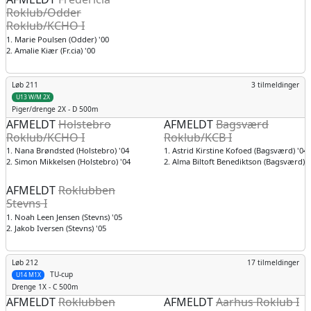
Roklub/Odder
Roklub/KCHO I
1. Marie Poulsen (Odder) '00
2. Amalie Kiær (Fr.cia) '00
Løb 211
3 tilmeldinger
U13 W/M 2X
Piger/drenge
2X - D 500m
AFMELDT
Holstebro
AFMELDT
Bagsværd
Roklub/KCHO I
Roklub/KCB I
1. Nana Brøndsted (Holstebro) '04
1. Astrid Kirstine Kofoed (Bagsværd) '04
2. Simon Mikkelsen (Holstebro) '04
2. Alma Biltoft Benediktson (Bagsværd) '
AFMELDT
Roklubben
Stevns I
1. Noah Leen Jensen (Stevns) '05
2. Jakob Iversen (Stevns) '05
Løb 212
17 tilmeldinger
TU-cup
U14 M1X
Drenge
1X - C 500m
AFMELDT
Roklubben
AFMELDT
Aarhus Roklub I