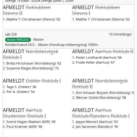
Drenge
1X-Edon - EDON Drenge Junior C 250m
AFMELDT
Roklubben
AFMELDT
Roklubben
Stevns II
Stevns I
1. Malthe T. Christiansen (Stevns) '02
1. Malthe T. Christiansen (Stevns) '02
Løb 226
10 tilmeldinger
Master
Master W/M 2X/2-
Kvinder/mænd
2X/2- - Master (Handicap tidsberegning) 1000m
AFMELDT
Nordslesvigsk
AFMELDT
Aarhus Roklub II
Roklub I
1. Peder Lindhardt (Aarhus) '66
2. Frede Keller (Aarhus) '67
1. Britta Hirschauer (Nordslesvig) '62
2. Susanne Klages (Nordslesvig) '72
AFMELDT
Odder Roklub I
AFMELDT
Nordslesvigsk
Roklub II
1. Tage S. (Odder) '38
2. Per A. (Odder) '54
1. Kim Schauer Boysen (Nordslesvig) '61
2. Werner Güttel (Nordslesvig) '58
AFMELDT
Aarhus
AFMELDT
Aarhus
Studenter Roklub I
Roklub/Randers Roklub I
1. Svend Hagen Madsen (ASR) '49
1. Jeppe Meinert (Aarhus) '53
2. Poul Kræmer (ASR) '46
2. Jan Sørensen (Randers) '45