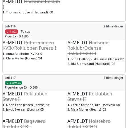
AFMELDT
Hadsund Roklub
I
1. Thomas Knudsen (Hadsund) '00
Løb 116
2 tilmeldinger
TU-cup
U17 W2X
Piger
2X - B 1500m
AFMELDT
Roforeningen
AFMELDT
Hadsund
KVIK/Roklubben Furesø I
Roklub/Odense
Roklub/KCO I
1. Anna Adelholm (KVIK) '01
2. Clara Møller (Furesø) '01
1. Sofie Halling Vikkelsøe (Odense) '02
2. Ida Blomstrand (Hadsund) '02
Løb 117
4 tilmeldinger
U13 W/M 2X
Piger/drenge
2X - D 500m
AFMELDT
Roklubben
AFMELDT
Roklubben
Stevns I
Stevns II
1. Noah Leen Jensen (Stevns) '05
1. Cecilia tornehøj Kroll (Stevns) '08
2. Jakob Iversen (Stevns) '05
2. Maja Møller (Stevns) '05
AFMELDT
Bagsværd
AFMELDT
Holstebro
Roklub/KCB I
Roklub/KCHO