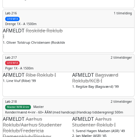
Løb 216
1 tilmelding
U19 M1X
Drenge
1X - A 1500m
AFMELDT
Roskilde Roklub
I
1. Oliver Tolstrup Christensen (Roskilde) '99
Løb 217
2 tilmeldinger
U19 W1X
Piger
1X - A 1500m
AFMELDT
Ribe Roklub I
AFMELDT
Bagsværd
Roklub/KCB I
1. Line Viuf (Ribe) '99
1. Regitze Bay (Bagsværd) '99
Løb 218
2 tilmeldinger
Master
Master W/M 4+inr
Kvinder/mænd
4+inr - 60+ ÅÅM (med handicap) (Handicap tidsberegning) 500m
AFMELDT
Aarhus
AFMELDT
Aarhus
Roklub/Aarhus Studenter
Studenter Roklub I
Roklub/Fredericia
1. Svend Hagen Madsen (ASR) '49
Dameroklub/Risskov
2. Jan Møller (ASR) '45