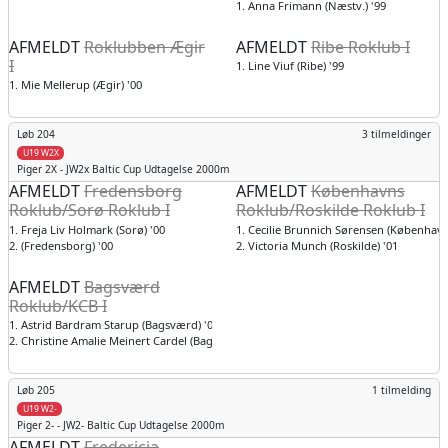
1. Anna Frimann (Næstv.) '99
AFMELDT
Roklubben Ægir
AFMELDT
Ribe Roklub I
I
1. Line Viuf (Ribe) '99
1. Mie Mellerup (Ægir) '00
Løb 204
3 tilmeldinger
U19 W2X
Piger
2X - JW2x Baltic Cup Udtagelse 2000m
AFMELDT
Fredensborg
AFMELDT
Københavns
Roklub/Sorø Roklub I
Roklub/Roskilde Roklub I
1. Freja Liv Holmark (Sorø) '00
1. Cecilie Brunnich Sørensen (København
2. (Fredensborg) '00
2. Victoria Munch (Roskilde) '01
AFMELDT
Bagsværd
Roklub/KCB I
1. Astrid Bardram Starup (Bagsværd) '00
2. Christine Amalie Meinert Cardel (Bagsværd) '01
Løb 205
1 tilmelding
U19 W2-
Piger
2- - JW2- Baltic Cup Udtagelse 2000m
AFMELDT
Fredericia