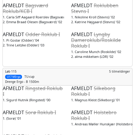
AFMELDT
Bagsværd
AFMELDT
Roklubben
Roklub/KCB I
Stevns I
1. Carla Siff Aagaard Roerslev (Bagsværd) '02
1. Nikoline Kroll (Stevns) '02
2. Emma Braad Olesen (Bagsværd) '02
2. Katrine Højgaard (Stevns) '02
AFMELDT
Odder Roklub I
AFMELDT
Lyngby
Dameroklub/Roskilde
1. Pi Goslar (Odder) '04
Roklub I
2. Trine Leitzke (Odder) '03
1. Caroline Munch (Roskilde) '02
2. alma mikkelsen (LDR) '02
Løb 115
5 tilmeldinger
TU-cup
U17 MErgo
Drenge
Ergo - B 1500m
AFMELDT
Ringsted Roklub
AFMELDT
Silkeborg
I
Roklub I
1. Sigurd Hutnik (Ringsted) '00
1. Magnus Kleist (Silkeborg) '01
AFMELDT
Sorø Roklub I
AFMELDT
Holstebro
Roklub I
1. (Sorø) '01
1. Andreas Møller Hunskjær (Holstebro) 