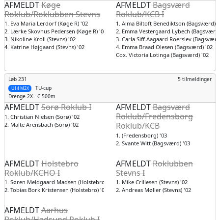
AFMELDT
Køge
AFMELDT
Bagsværd
Roklub/Roklubben Stevns
Roklub/KCB I
1. Eva Maria Lerdorf (Køge R) '02
1. Alma Biltoft Benediktson (Bagsværd) '
2. Lærke Skovhus Pedersen (Køge R) '03
2. Emma Vestergaard Lybech (Bagsværd)
3. Nikoline Kroll (Stevns) '02
3. Carla Siff Aagaard Roerslev (Bagsværd
4. Katrine Højgaard (Stevns) '02
4. Emma Braad Olesen (Bagsværd) '02
Cox. Victoria Lotinga (Bagsværd) '02
Løb 231
5 tilmeldinger
TU-cup
U14 M2X
Drenge
2X - C 500m
AFMELDT
Sorø Roklub I
AFMELDT
Bagsværd
Roklub/Fredensborg
1. Christian Nielsen (Sorø) '02
Roklub/KCB
2. Malte Arensbach (Sorø) '02
1. (Fredensborg) '03
2. Svante Witt (Bagsværd) '03
AFMELDT
Holstebro
AFMELDT
Roklubben
Roklub/KCHO I
Stevns I
1. Søren Meldgaard Madsen (Holstebro) '02
1. Mike Crillesen (Stevns) '02
2. Tobias Bork Kristensen (Holstebro) '03
2. Andreas Møller (Stevns) '02
AFMELDT
Aarhus
Roklub/Hadsund Roklub I