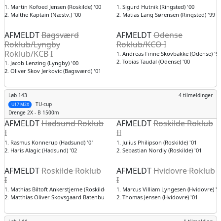
1. Martin Kofoed Jensen (Roskilde) '00
1. Sigurd Hutnik (Ringsted) '00
2. Malthe Kaptain (Næstv.) '00
2. Matias Lang Sørensen (Ringsted) '99
AFMELDT
Bagsværd
AFMELDT
Odense
Roklub/Lyngby
Roklub/KCO I
Roklub/KCB I
1. Andreas Finne Skovbakke (Odense) '9
2. Tobias Taudal (Odense) '00
1. Jacob Lenzing (Lyngby) '00
2. Oliver Skov Jerkovic (Bagsværd) '01
Løb 143
4 tilmeldinger
TU-cup
U17 M2X
Drenge
2X - B 1500m
AFMELDT
Hadsund Roklub
AFMELDT
Roskilde Roklub
I
II
1. Rasmus Konnerup (Hadsund) '01
1. Julius Philipson (Roskilde) '01
2. Haris Alagic (Hadsund) '02
2. Sebastian Nordly (Roskilde) '01
AFMELDT
Roskilde Roklub
AFMELDT
Hvidovre Roklub
I
I
1. Mathias Biltoft Ankerstjerne (Roskilde) '01
1. Marcus Villiam Lyngesen (Hvidovre) '0
2. Matthias Oliver Skovsgaard Batenburg (Roskilde) '01
2. Thomas Jensen (Hvidovre) '01