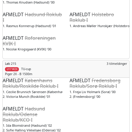
1. Thomas Knudsen (Hadsund) '00
AFMELDT
Hadsund Roklub
AFMELDT
Holstebro
I
Roklub I
1. Rasmus Konnerup (Hadsund) '01
1. Andreas Møller Hunskjær (Holstebro) 
AFMELDT
Roforeningen
KVIK I
1. Nicolai Krogsgaard (KVIK) '00
Løb 215
3 tilmeldinger
TU-cup
U17 W2X
Piger
2X - B 1500m
AFMELDT
Københavns
AFMELDT
Fredensborg
Roklub/Roskilde Roklub I
Roklub/Sorø Roklub I
1. Cecilie Brunnich Sørensen (København) '01
1. Freja Liv Holmark (Sorø) '00
2. Victoria Munch (Roskilde) '01
2. (Fredensborg) '00
AFMELDT
Hadsund
Roklub/Odense
Roklub/KCO I
1. Ida Blomstrand (Hadsund) '02
2. Sofie Halling Vikkelsøe (Odense) '02