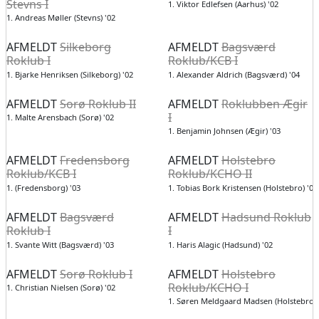
Stevns I
1. Viktor Edlefsen (Aarhus) '02
1. Andreas Møller (Stevns) '02
AFMELDT
Silkeborg
AFMELDT
Bagsværd
Roklub I
Roklub/KCB I
1. Bjarke Henriksen (Silkeborg) '02
1. Alexander Aldrich (Bagsværd) '04
AFMELDT
Sorø Roklub II
AFMELDT
Roklubben Ægir
I
1. Malte Arensbach (Sorø) '02
1. Benjamin Johnsen (Ægir) '03
AFMELDT
Fredensborg
AFMELDT
Holstebro
Roklub/KCB I
Roklub/KCHO II
1. (Fredensborg) '03
1. Tobias Bork Kristensen (Holstebro) '03
AFMELDT
Bagsværd
AFMELDT
Hadsund Roklub
Roklub I
I
1. Svante Witt (Bagsværd) '03
1. Haris Alagic (Hadsund) '02
AFMELDT
Sorø Roklub I
AFMELDT
Holstebro
Roklub/KCHO I
1. Christian Nielsen (Sorø) '02
1. Søren Meldgaard Madsen (Holstebro) 