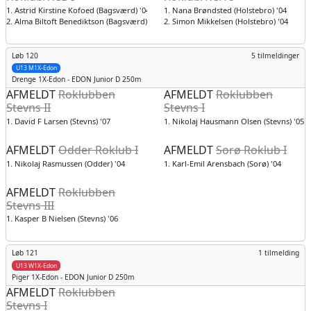
1. Astrid Kirstine Kofoed (Bagsværd) '04
1. Nana Brøndsted (Holstebro) '04
2. Alma Biltoft Benediktson (Bagsværd) '05
2. Simon Mikkelsen (Holstebro) '04
Løb 120
5 tilmeldinger
U13 M1X-Edon
Drenge
1X-Edon - EDON Junior D 250m
AFMELDT
Roklubben
AFMELDT
Roklubben
Stevns II
Stevns I
1. David F Larsen (Stevns) '07
1. Nikolaj Hausmann Olsen (Stevns) '05
AFMELDT
Odder Roklub I
AFMELDT
Sorø Roklub I
1. Nikolaj Rasmussen (Odder) '04
1. Karl-Emil Arensbach (Sorø) '04
AFMELDT
Roklubben
Stevns III
1. Kasper B Nielsen (Stevns) '06
Løb 121
1 tilmelding
U13 W1X-Edon
Piger
1X-Edon - EDON Junior D 250m
AFMELDT
Roklubben
Stevns I