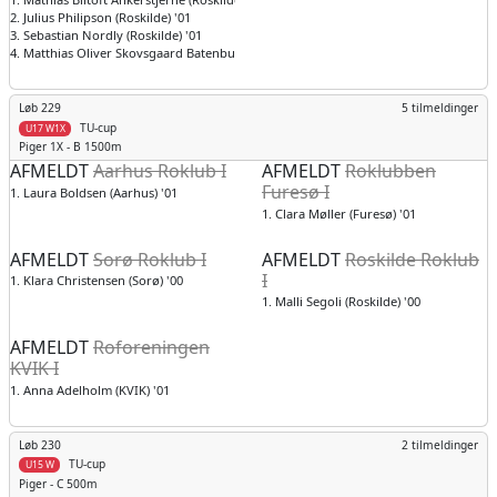
2. Julius Philipson (Roskilde) '01
3. Sebastian Nordly (Roskilde) '01
4. Matthias Oliver Skovsgaard Batenburg (Roskilde) '01
Løb 229
5 tilmeldinger
TU-cup
U17 W1X
Piger
1X - B 1500m
AFMELDT
Aarhus Roklub I
AFMELDT
Roklubben
Furesø I
1. Laura Boldsen (Aarhus) '01
1. Clara Møller (Furesø) '01
AFMELDT
Sorø Roklub I
AFMELDT
Roskilde Roklub
I
1. Klara Christensen (Sorø) '00
1. Malli Segoli (Roskilde) '00
AFMELDT
Roforeningen
KVIK I
1. Anna Adelholm (KVIK) '01
Løb 230
2 tilmeldinger
TU-cup
U15 W
Piger
- C 500m