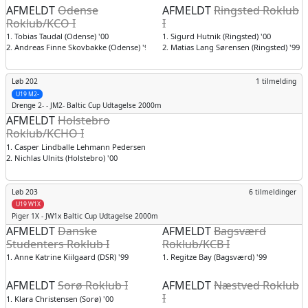
AFMELDT
Odense
AFMELDT
Ringsted Roklub
Roklub/KCO I
I
1. Tobias Taudal (Odense) '00
1. Sigurd Hutnik (Ringsted) '00
2. Andreas Finne Skovbakke (Odense) '99
2. Matias Lang Sørensen (Ringsted) '99
Løb 202
1 tilmelding
U19 M2-
Drenge
2- - JM2- Baltic Cup Udtagelse 2000m
AFMELDT
Holstebro
Roklub/KCHO I
1. Casper Lindballe Lehmann Pedersen (Holstebro) '01
2. Nichlas Ulnits (Holstebro) '00
Løb 203
6 tilmeldinger
U19 W1X
Piger
1X - JW1x Baltic Cup Udtagelse 2000m
AFMELDT
Danske
AFMELDT
Bagsværd
Studenters Roklub I
Roklub/KCB I
1. Anne Katrine Kiilgaard (DSR) '99
1. Regitze Bay (Bagsværd) '99
AFMELDT
Sorø Roklub I
AFMELDT
Næstved Roklub
I
1. Klara Christensen (Sorø) '00