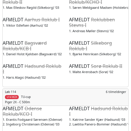
Roklub II
Roklub/KCHO I
1. Max Elleskov Røgild (Silkeborg) '03
1. Søren Meldgaard Madsen (Holstebro) 
AFMELDT
Aarhus Roklub I
AFMELDT
Roklubben
Stevns I
1. Viktor Edlefsen (Aarhus) '02
1. Andreas Møller (Stevns) '02
AFMELDT
Bagsværd
AFMELDT
Silkeborg
Roklub/KCB I
Roklub I
1. Daniel Holst Kjeldsen (Bagsværd) '02
1. Bjarke Henriksen (Silkeborg) '02
AFMELDT
Hadsund Roklub
AFMELDT
Sorø Roklub II
I
1. Malte Arensbach (Sorø) '02
1. Haris Alagic (Hadsund) '02
Løb 114
6 tilmeldinger
TU-cup
U14 W2X
Piger
2X - C 500m
AFMELDT
Odense
AFMELDT
Hadsund Roklub
Roklub/KCO I
I
1. Erantis Fodgaard Sørensen (Odense) '02
1. Katrine Sander Kjær (Hadsund) '03
2. Ingeborg Christensen (Odense) '03
2. Laetitia Panero-Bommer (Hadsund) '0