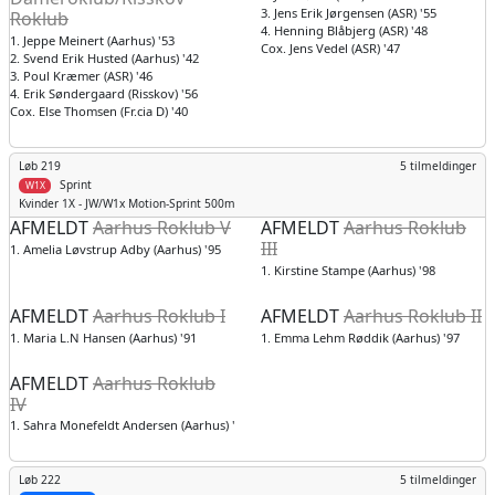
3. Jens Erik Jørgensen (ASR) '55
Roklub
4. Henning Blåbjerg (ASR) '48
1. Jeppe Meinert (Aarhus) '53
Cox. Jens Vedel (ASR) '47
2. Svend Erik Husted (Aarhus) '42
3. Poul Kræmer (ASR) '46
4. Erik Søndergaard (Risskov) '56
Cox. Else Thomsen (Fr.cia D) '40
Løb 219
5 tilmeldinger
Sprint
W1X
Kvinder
1X - JW/W1x Motion-Sprint 500m
AFMELDT
Aarhus Roklub V
AFMELDT
Aarhus Roklub
III
1. Amelia Løvstrup Adby (Aarhus) '95
1. Kirstine Stampe (Aarhus) '98
AFMELDT
Aarhus Roklub I
AFMELDT
Aarhus Roklub II
1. Maria L.N Hansen (Aarhus) '91
1. Emma Lehm Røddik (Aarhus) '97
AFMELDT
Aarhus Roklub
IV
1. Sahra Monefeldt Andersen (Aarhus) '96
Løb 222
5 tilmeldinger