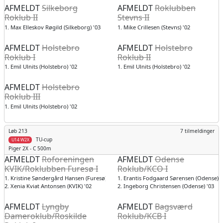
AFMELDT
Silkeborg
AFMELDT
Roklubben
Roklub II
Stevns II
1. Max Elleskov Røgild (Silkeborg) '03
1. Mike Crillesen (Stevns) '02
AFMELDT
Holstebro
AFMELDT
Holstebro
Roklub I
Roklub II
1. Emil Ulnits (Holstebro) '02
1. Emil Ulnits (Holstebro) '02
AFMELDT
Holstebro
Roklub III
1. Emil Ulnits (Holstebro) '02
Løb 213
7 tilmeldinger
TU-cup
U14 W2X
Piger
2X - C 500m
AFMELDT
Roforeningen
AFMELDT
Odense
KVIK/Roklubben Furesø I
Roklub/KCO I
1. Kristine Søndergård Hansen (Furesø) '02
1. Erantis Fodgaard Sørensen (Odense) '
2. Xenia Kviat Antonsen (KVIK) '02
2. Ingeborg Christensen (Odense) '03
AFMELDT
Lyngby
AFMELDT
Bagsværd
Dameroklub/Roskilde
Roklub/KCB I