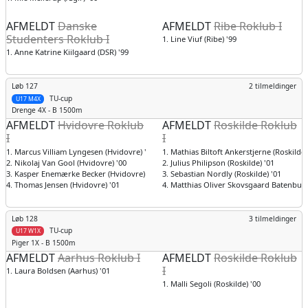
AFMELDT
Danske
AFMELDT
Ribe Roklub I
Studenters Roklub I
1. Line Viuf (Ribe) '99
1. Anne Katrine Kiilgaard (DSR) '99
Løb 127
2 tilmeldinger
TU-cup
U17 M4X
Drenge
4X - B 1500m
AFMELDT
Hvidovre Roklub
AFMELDT
Roskilde Roklub
I
I
1. Marcus Villiam Lyngesen (Hvidovre) '00
1. Mathias Biltoft Ankerstjerne (Roskilde)
2. Nikolaj Van Gool (Hvidovre) '00
2. Julius Philipson (Roskilde) '01
3. Kasper Enemærke Becker (Hvidovre) '01
3. Sebastian Nordly (Roskilde) '01
4. Thomas Jensen (Hvidovre) '01
4. Matthias Oliver Skovsgaard Batenburg 
Løb 128
3 tilmeldinger
TU-cup
U17 W1X
Piger
1X - B 1500m
AFMELDT
Aarhus Roklub I
AFMELDT
Roskilde Roklub
I
1. Laura Boldsen (Aarhus) '01
1. Malli Segoli (Roskilde) '00