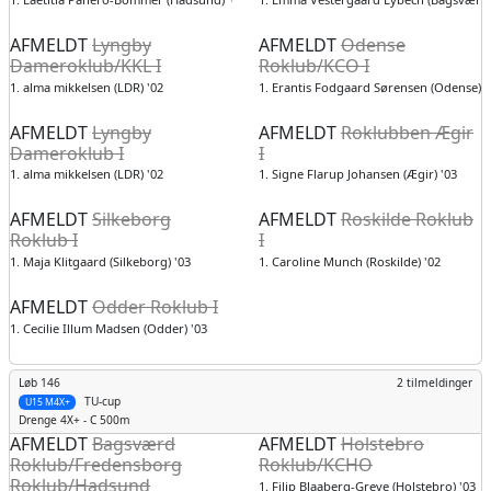
AFMELDT
Lyngby
AFMELDT
Odense
Dameroklub/KKL I
Roklub/KCO I
1. alma mikkelsen (LDR) '02
1. Erantis Fodgaard Sørensen (Odense) '
AFMELDT
Lyngby
AFMELDT
Roklubben Ægir
Dameroklub I
I
1. alma mikkelsen (LDR) '02
1. Signe Flarup Johansen (Ægir) '03
AFMELDT
Silkeborg
AFMELDT
Roskilde Roklub
Roklub I
I
1. Maja Klitgaard (Silkeborg) '03
1. Caroline Munch (Roskilde) '02
AFMELDT
Odder Roklub I
1. Cecilie Illum Madsen (Odder) '03
Løb 146
2 tilmeldinger
TU-cup
U15 M4X+
Drenge
4X+ - C 500m
AFMELDT
Bagsværd
AFMELDT
Holstebro
Roklub/Fredensborg
Roklub/KCHO
Roklub/Hadsund
1. Filip Blaaberg-Greve (Holstebro) '03