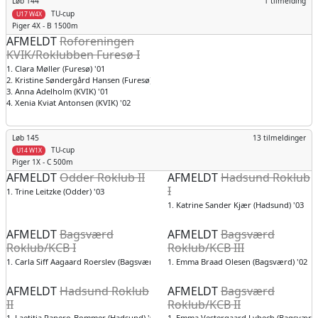
Løb 144
1 tilmelding
TU-cup
U17 W4X
Piger
4X - B 1500m
AFMELDT
Roforeningen
KVIK/Roklubben Furesø I
1. Clara Møller (Furesø) '01
2. Kristine Søndergård Hansen (Furesø) '02
3. Anna Adelholm (KVIK) '01
4. Xenia Kviat Antonsen (KVIK) '02
Løb 145
13 tilmeldinger
TU-cup
U14 W1X
Piger
1X - C 500m
AFMELDT
Odder Roklub II
AFMELDT
Hadsund Roklub
I
1. Trine Leitzke (Odder) '03
1. Katrine Sander Kjær (Hadsund) '03
AFMELDT
Bagsværd
AFMELDT
Bagsværd
Roklub/KCB I
Roklub/KCB III
1. Carla Siff Aagaard Roerslev (Bagsværd) '02
1. Emma Braad Olesen (Bagsværd) '02
AFMELDT
Hadsund Roklub
AFMELDT
Bagsværd
II
Roklub/KCB II
1. Laetitia Panero-Bommer (Hadsund) '03
1. Emma Vestergaard Lybech (Bagsværd)