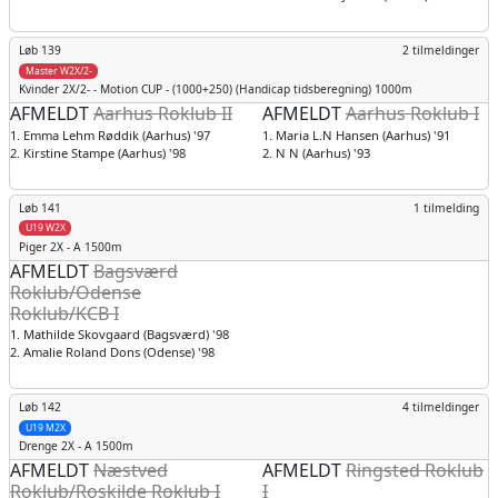
Løb 139
2 tilmeldinger
Master W2X/2-
Kvinder
2X/2- - Motion CUP - (1000+250) (Handicap tidsberegning) 1000m
AFMELDT
Aarhus Roklub II
AFMELDT
Aarhus Roklub I
1. Emma Lehm Røddik (Aarhus) '97
1. Maria L.N Hansen (Aarhus) '91
2. Kirstine Stampe (Aarhus) '98
2. N N (Aarhus) '93
Løb 141
1 tilmelding
U19 W2X
Piger
2X - A 1500m
AFMELDT
Bagsværd
Roklub/Odense
Roklub/KCB I
1. Mathilde Skovgaard (Bagsværd) '98
2. Amalie Roland Dons (Odense) '98
Løb 142
4 tilmeldinger
U19 M2X
Drenge
2X - A 1500m
AFMELDT
Næstved
AFMELDT
Ringsted Roklub
Roklub/Roskilde Roklub I
I