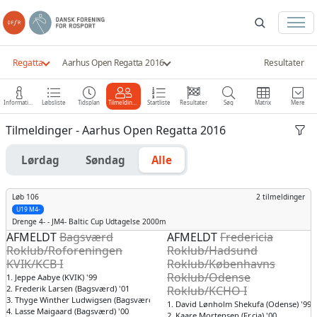
Regatta
Aarhus Open Regatta 2016
Resultater
Information
Løbsliste
Tidsplan
Tilmeldinger
Startliste
Resultater
Søg
Matrix
Mere
Tilmeldinger - Aarhus Open Regatta 2016
Lørdag
Søndag
Alle
Løb 106
2 tilmeldinger
U19 M4-
Drenge
4- - JM4- Baltic Cup Udtagelse 2000m
AFMELDT
Bagsværd
AFMELDT
Fredericia
Roklub/Roforeningen
Roklub/Hadsund
KVIK/KCB I
Roklub/Københavns
Roklub/Odense
1. Jeppe Aabye (KVIK) '99
Roklub/KCHO I
2. Frederik Larsen (Bagsværd) '01
3. Thyge Winther Ludwigsen (Bagsværd) '99
1. David Lønholm Shekufa (Odense) '99
4. Lasse Maigaard (Bagsværd) '00
2. Kaare Mortensen (Fr.cia) '00