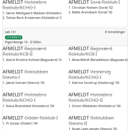
AFMELDT
Holstebro
AFMELDT
Sorø Roklub I
Roklub/KCHO I
1. Christian Nielsen (Sorø) '02
2. Malte Arensbach (Sorø) '02
1. Søren Meldgaard Madsen (Holstebro) '02
2. Tobias Bork Kristensen (Holstebro) '03
Løb 131
8 tilmeldinger
U13 W/M 1X
Piger/drenge
1X - D 500m
AFMELDT
Bagsværd
AFMELDT
Bagsværd
Roklub/KCB II
Roklub/KCB I
1. Astrid Kirstine Kofoed (Bagsværd) '04
1. Alma Biltoft Benediktson (Bagsværd) '
AFMELDT
Roklubben
AFMELDT
Vestervig
Stevns I
Roklub/KCHO I
1. Jakob Iversen (Stevns) '05
1. Katrine Sondrup (Vestervig) '05
AFMELDT
Holstebro
AFMELDT
Holstebro
Roklub/KCHO I
Roklub/KCHO II
1. Nana Brøndsted (Holstebro) '04
1. Simon Mikkelsen (Holstebro) '04
AFMELDT
Odder Roklub I
AFMELDT
Roklubben
Stevns II
1. Pi Goslar (Odder) '04
1. Noah Leen Jensen (Stevns) '05