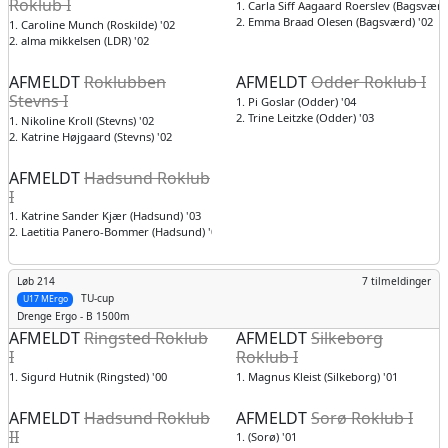
Roklub I
1. Carla Siff Aagaard Roerslev (Bagsværd
2. Emma Braad Olesen (Bagsværd) '02
1. Caroline Munch (Roskilde) '02
2. alma mikkelsen (LDR) '02
AFMELDT
Roklubben
AFMELDT
Odder Roklub I
Stevns I
1. Pi Goslar (Odder) '04
2. Trine Leitzke (Odder) '03
1. Nikoline Kroll (Stevns) '02
2. Katrine Højgaard (Stevns) '02
AFMELDT
Hadsund Roklub
I
1. Katrine Sander Kjær (Hadsund) '03
2. Laetitia Panero-Bommer (Hadsund) '03
Løb 214
7 tilmeldinger
TU-cup
U17 MErgo
Drenge
Ergo - B 1500m
AFMELDT
Ringsted Roklub
AFMELDT
Silkeborg
I
Roklub I
1. Sigurd Hutnik (Ringsted) '00
1. Magnus Kleist (Silkeborg) '01
AFMELDT
Hadsund Roklub
AFMELDT
Sorø Roklub I
II
1. (Sorø) '01