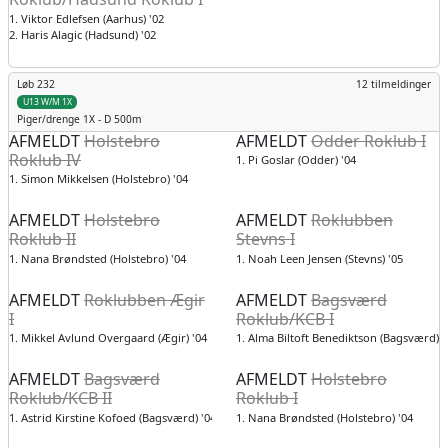
1. Viktor Edlefsen (Aarhus) '02
2. Haris Alagic (Hadsund) '02
Løb 232
12 tilmeldinger
U13 W/M 1X
Piger/drenge
1X - D 500m
AFMELDT
Holstebro
AFMELDT
Odder Roklub I
Roklub IV
1. Pi Goslar (Odder) '04
1. Simon Mikkelsen (Holstebro) '04
AFMELDT
Holstebro
AFMELDT
Roklubben
Roklub II
Stevns I
1. Nana Brøndsted (Holstebro) '04
1. Noah Leen Jensen (Stevns) '05
AFMELDT
Roklubben Ægir
AFMELDT
Bagsværd
I
Roklub/KCB I
1. Mikkel Avlund Overgaard (Ægir) '04
1. Alma Biltoft Benediktson (Bagsværd) '
AFMELDT
Bagsværd
AFMELDT
Holstebro
Roklub/KCB II
Roklub I
1. Astrid Kirstine Kofoed (Bagsværd) '04
1. Nana Brøndsted (Holstebro) '04