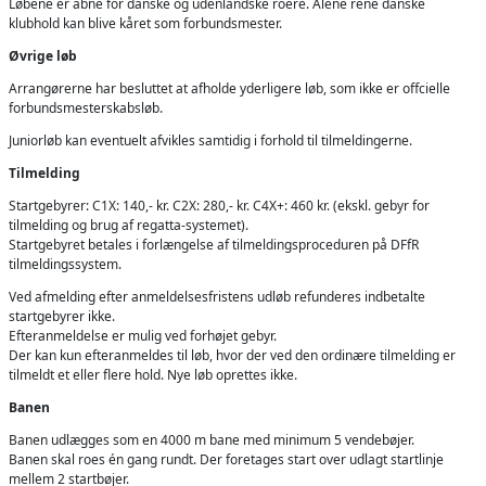
Løbene er åbne for danske og udenlandske roere. Alene rene danske
klubhold kan blive kåret som forbundsmester.
Øvrige løb
Arrangørerne har besluttet at afholde yderligere løb, som ikke er offcielle
forbundsmesterskabsløb.
Juniorløb kan eventuelt afvikles samtidig i forhold til tilmeldingerne.
Tilmelding
Startgebyrer: C1X: 140,- kr. C2X: 280,- kr. C4X+: 460 kr. (ekskl. gebyr for
tilmelding og brug af regatta-systemet).
Startgebyret betales i forlængelse af tilmeldingsproceduren på DFfR
tilmeldingssystem.
Ved afmelding efter anmeldelsesfristens udløb refunderes indbetalte
startgebyrer ikke.
Efteranmeldelse er mulig ved forhøjet gebyr.
Der kan kun efteranmeldes til løb, hvor der ved den ordinære tilmelding er
tilmeldt et eller flere hold. Nye løb oprettes ikke.
Banen
Banen udlægges som en 4000 m bane med minimum 5 vendebøjer.
Banen skal roes én gang rundt. Der foretages start over udlagt startlinje
mellem 2 startbøjer.