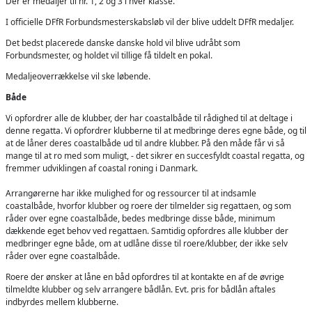
Der er medaljer til nr. 1, 2 og 3 i hver klasse.
I officielle DFfR Forbundsmesterskabsløb vil der blive uddelt DFfR medaljer.
Det bedst placerede danske danske hold vil blive udråbt som
Forbundsmester, og holdet vil tillige få tildelt en pokal.
Medaljeoverrækkelse vil ske løbende.
Både
Vi opfordrer alle de klubber, der har coastalbåde til rådighed til at deltage i
denne regatta. Vi opfordrer klubberne til at medbringe deres egne både, og til
at de låner deres coastalbåde ud til andre klubber. På den måde får vi så
mange til at ro med som muligt, - det sikrer en succesfyldt coastal regatta, og
fremmer udviklingen af coastal roning i Danmark.
Arrangørerne har ikke mulighed for og ressourcer til at indsamle
coastalbåde, hvorfor klubber og roere der tilmelder sig regattaen, og som
råder over egne coastalbåde, bedes medbringe disse både, minimum
dækkende eget behov ved regattaen. Samtidig opfordres alle klubber der
medbringer egne både, om at udlåne disse til roere/klubber, der ikke selv
råder over egne coastalbåde.
Roere der ønsker at låne en båd opfordres til at kontakte en af de øvrige
tilmeldte klubber og selv arrangere bådlån. Evt. pris for bådlån aftales
indbyrdes mellem klubberne.