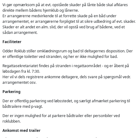
Vi gør opmærksom på at evt. opståede skader på lånte både skal afklares
direkte mellem bådens hjemklub og lånerne.
Er arrangørerne medvirkende til at forrette skade på en båd under
arrangementet, er arrangørerne forpligtet til at sikre udbedring af evt. skader.
Skader er alt andet en alm. slid, der vil opstå ved brug af bådene, ved et
sådan arrangement.
Faciliteter
Odder Roklub stiller omklædningsrum og bad til deltagernes disposition. Der
er offentlige toiletter ved stranden, og her er ikke mulighed for bad.
Regattasekretariatet findes på stranden i regattaområdet - og er åbent på
løbsdagen fra kl. 7:30.
Her vil vi dels registrere ankomne deltagere, dels svare på spørgsmål vedr.
arrangementet osv.
Parkering
Der er offentlig parkering ved løbsstedet, og særligt afmærket parkering til
bådtrailere med p-vagt.
Der er ingen mulighed for at parkere bådtrailer eller personbiler ved
roklubben.
Ankomst med trailer