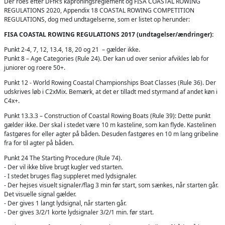
Der roes efter DFfR’s kaproningsreglement og FISA COASTAL ROWING
REGULATIONS 2020, Appendix 18 COASTAL ROWING COMPETITION
REGULATIONS, dog med undtagelserne, som er listet op herunder:
FISA COASTAL ROWING REGULATIONS 2017 (undtagelser/ændringer):
Punkt 2-4, 7, 12, 13.4, 18, 20 og 21 – gælder ikke.
Punkt 8 – Age Categories (Rule 24). Der kan ud over senior afvikles løb for
juniorer og roere 50+.
Punkt 12 - World Rowing Coastal Championships Boat Classes (Rule 36). Der
udskrives løb i C2xMix. Bemærk, at det er tilladt med styrmand af andet køn i
C4x+.
Punkt 13.3.3 – Construction of Coastal Rowing Boats (Rule 39): Dette punkt
gælder ikke. Der skal i stedet være 10 m kasteline, som kan flyde. Kastelinen
fastgøres for eller agter på båden. Desuden fastgøres en 10 m lang gribeline
fra for til agter på båden.
Punkt 24 The Starting Procedure (Rule 74).
- Der vil ikke blive brugt kugler ved starten.
- I stedet bruges flag suppleret med lydsignaler.
- Der hejses visuelt signaler/flag 3 min før start, som sænkes, når starten går.
Det visuelle signal gælder.
- Der gives 1 langt lydsignal, når starten går.
- Der gives 3/2/1 korte lydsignaler 3/2/1 min. før start.