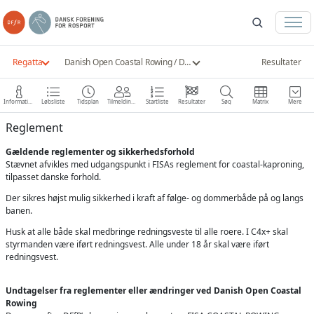
Regatta
Danish Open Coastal Rowing / DM Coastal Rowing 2021
Resultater
Information
Løbsliste
Tidsplan
Tilmeldinger
Startliste
Resultater
Søg
Matrix
Mere
Reglement
Gældende reglementer og sikkerhedsforhold
Stævnet afvikles med udgangspunkt i FISAs reglement for coastal-kaproning,
tilpasset danske forhold.
Der sikres højst mulig sikkerhed i kraft af følge- og dommerbåde på og langs
banen.
Husk at alle både skal medbringe redningsveste til alle roere. I C4x+ skal
styrmanden være iført redningsvest. Alle under 18 år skal være iført
redningsvest.
Undtagelser fra reglementer eller ændringer ved Danish Open Coastal
Rowing