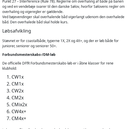
Punkt 27 – Interference (Rule 78). Reglerne om overhaling af både på banen
og ved en vendebøje svarer til den danske Sølov, hvorfor Sølovens regler om
overhaling og vigeregler er gældende.
Ved bøjevendinger skal overhalende båd vigerlangt udenom den overhalede
båd. Den overhalede båd skal holde kurs.
Løbsafvikling
Stævnet er for coastalbåde, typerne 1X, 2X og 4X+, og der er løb både for
juniorer, seniorer og seniorer 50+.
Forbundsmesterskabs-/DM-løb
De officielle DFfR Forbundsmesterskabs-løb er i åbne klasser for rene
klubhold:
CW1x
CM1x
CW2x
CM2x
CMix2x
CW4x+
CM4x+