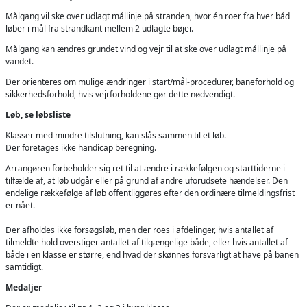
Målgang vil ske over udlagt mållinje på stranden, hvor én roer fra hver båd
løber i mål fra strandkant mellem 2 udlagte bøjer.
Målgang kan ændres grundet vind og vejr til at ske over udlagt mållinje på
vandet.
Der orienteres om mulige ændringer i start/mål-procedurer, baneforhold og
sikkerhedsforhold, hvis vejrforholdene gør dette nødvendigt.
Løb, se løbsliste
Klasser med mindre tilslutning, kan slås sammen til et løb.
Der foretages ikke handicap beregning.
Arrangøren forbeholder sig ret til at ændre i rækkefølgen og starttiderne i
tilfælde af, at løb udgår eller på grund af andre uforudsete hændelser. Den
endelige rækkefølge af løb offentliggøres efter den ordinære tilmeldingsfrist
er nået.
Der afholdes ikke forsøgsløb, men der roes i afdelinger, hvis antallet af
tilmeldte hold overstiger antallet af tilgængelige både, eller hvis antallet af
både i en klasse er større, end hvad der skønnes forsvarligt at have på banen
samtidigt.
Medaljer