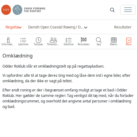
Regatta
Danish Open Coastal Rowing / DM Coastal Rowing 2021
Resultater
Information
Løbsliste
Tidsplan
Tilmeldinger
Startliste
Resultater
Søg
Matrix
Mere
Omklædning
Odder Roklub slår et omklædningstelt op på regattapladsen.
Vi opfordrer alle til at tage deres ting med og låse dem ind i egne biler, efter
omklædning, da der ikke er vagt på teltet.
Efter endt roning er der i begrænset omfang muligt at tage et bad i Odder
Roklub. Her gælder de samme regler: Tag venligst dit tøj med, når du forlader
omklædningsrummet, og overhold det angivne antal personer i omklædning
og bad.