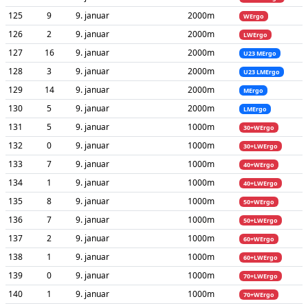
125
9
9. januar
2000m
WErgo
126
2
9. januar
2000m
LWErgo
127
16
9. januar
2000m
U23 MErgo
128
3
9. januar
2000m
U23 LMErgo
129
14
9. januar
2000m
MErgo
130
5
9. januar
2000m
LMErgo
131
5
9. januar
1000m
30+WErgo
132
0
9. januar
1000m
30+LWErgo
133
7
9. januar
1000m
40+WErgo
134
1
9. januar
1000m
40+LWErgo
135
8
9. januar
1000m
50+WErgo
136
7
9. januar
1000m
50+LWErgo
137
2
9. januar
1000m
60+WErgo
138
1
9. januar
1000m
60+LWErgo
139
0
9. januar
1000m
70+LWErgo
140
1
9. januar
1000m
70+WErgo