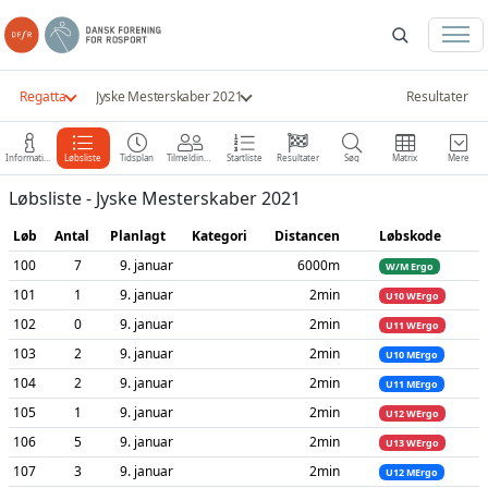
Regatta
Jyske Mesterskaber 2021
Resultater
Information
Løbsliste
Tidsplan
Tilmeldinger
Startliste
Resultater
Søg
Matrix
Mere
Løbsliste - Jyske Mesterskaber 2021
Løb
Antal
Planlagt
Kategori
Distancen
Løbskode
100
7
9. januar
6000m
W/M Ergo
101
1
9. januar
2min
U10 WErgo
102
0
9. januar
2min
U11 WErgo
103
2
9. januar
2min
U10 MErgo
104
2
9. januar
2min
U11 MErgo
105
1
9. januar
2min
U12 WErgo
106
5
9. januar
2min
U13 WErgo
107
3
9. januar
2min
U12 MErgo