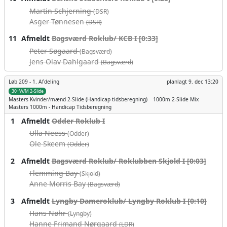
Martin Schjerning
(DSR)
Asger Tønnesen
(DSR)
11
Afmeldt
Bagsværd Roklub/ KCB I [0:33]
Peter Søgaard
(Bagsværd)
Jens Olav Dahlgaard
(Bagsværd)
Løb 209 -
1. Afdeling
planlagt
9. dec 13:20
30+W/M 2-Slide
Masters Kvinder/mænd
2-Slide (Handicap tidsberegning)
1000m
2-Slide Mix
Masters 1000m - Handicap Tidsberegning
1
Afmeldt
Odder Roklub I
Ulla Neess
(Odder)
Ole Skeem
(Odder)
2
Afmeldt
Bagsværd Roklub/ Roklubben Skjold I [0:03]
Flemming Bay
(Skjold)
Anne Morris Bay
(Bagsværd)
3
Afmeldt
Lyngby Dameroklub/ Lyngby Roklub I [0:10]
Hans Nøhr
(Lyngby)
Hanne Frimand Nørgaard
(LDR)