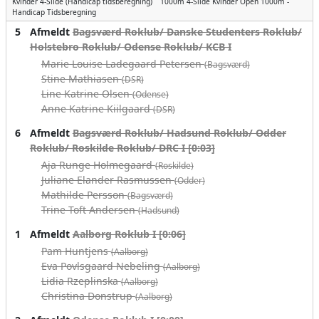
Kvinder
4-Slide (Handicap tidsberegning)
1000m
4-Slide Kvinder Open 1000m -
Handicap Tidsberegning
5
Afmeldt
Bagsværd Roklub/ Danske Studenters Roklub/
Holstebro Roklub/ Odense Roklub/ KCB I
Marie Louise Ladegaard Petersen
(Bagsværd)
Stine Mathiasen
(DSR)
Line Katrine Olsen
(Odense)
Anne Katrine Kiilgaard
(DSR)
6
Afmeldt
Bagsværd Roklub/ Hadsund Roklub/ Odder
Roklub/ Roskilde Roklub/ DRC I [0:03]
Aja Runge Holmegaard
(Roskilde)
Juliane Elander Rasmussen
(Odder)
Mathilde Persson
(Bagsværd)
Trine Toft Andersen
(Hadsund)
1
Afmeldt
Aalborg Roklub I [0:06]
Pam Huntjens
(Aalborg)
Eva Povlsgaard Nebeling
(Aalborg)
Lidia Rzeplinska
(Aalborg)
Christina Donstrup
(Aalborg)