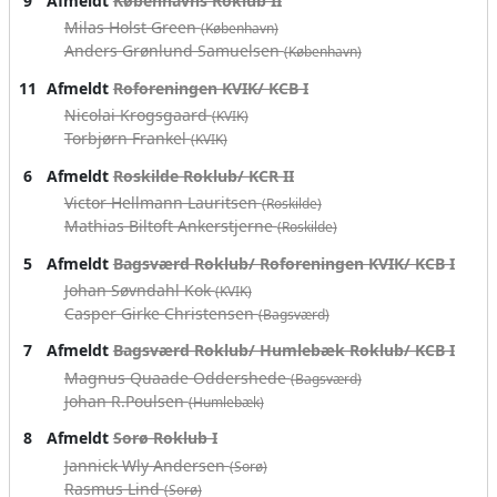
9
Afmeldt
Københavns Roklub II
Milas Holst Green
(København)
Anders Grønlund Samuelsen
(København)
11
Afmeldt
Roforeningen KVIK/ KCB I
Nicolai Krogsgaard
(KVIK)
Torbjørn Frankel
(KVIK)
6
Afmeldt
Roskilde Roklub/ KCR II
Victor Hellmann Lauritsen
(Roskilde)
Mathias Biltoft Ankerstjerne
(Roskilde)
5
Afmeldt
Bagsværd Roklub/ Roforeningen KVIK/ KCB I
Johan Søvndahl Kok
(KVIK)
Casper Girke Christensen
(Bagsværd)
7
Afmeldt
Bagsværd Roklub/ Humlebæk Roklub/ KCB I
Magnus Quaade Oddershede
(Bagsværd)
Johan R.Poulsen
(Humlebæk)
8
Afmeldt
Sorø Roklub I
Jannick Wly Andersen
(Sorø)
Rasmus Lind
(Sorø)