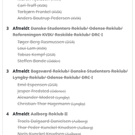
Carl Traff
(KVIK)
Torbjørn Frankel
(KVIK)
Anders Boutrup Pedersen
(KVIK)
3
Afmeldt
Danske Studenters Roklub/ Odense Roklub/
Roforeningen KVIK/ Roskilde Roklub/ DRC I
Tøger Berg Rasmussen
(DSR)
Loui Lam
(KVIK)
Tobias Kempf
(DSR)
Steffen Bonde
(Odder)
3
Afmeldt
Bagsværd Roklub/ Danske Studenters Roklub/
Lyngby Roklub/ Odense Roklub/ DRC I
Emil Espensen
(DSR)
Jesper Fredsted
(Odense)
Alexander Modest
(Lyngby)
Christian Thor Hagemann
(Lyngby)
4
Afmeldt
Aalborg Roklub II
Troels Dalgaard Danielsen
(Aalborg)
Thor Peder Kunckel Knudsen
(Aalborg)
Niels Kunckel Knudsen
(Aalborg)