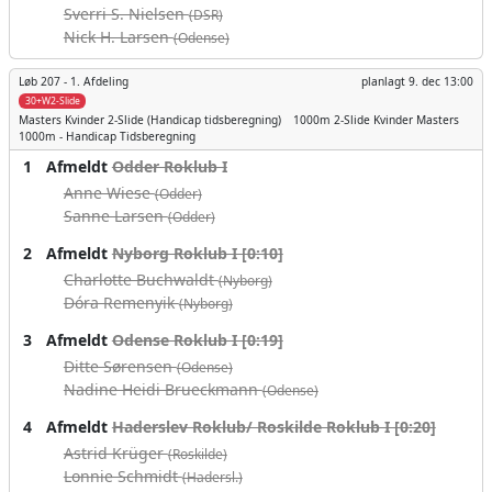
Sverri S. Nielsen
(DSR)
Nick H. Larsen
(Odense)
Løb 207 -
1. Afdeling
planlagt
9. dec 13:00
30+W2-Slide
Masters Kvinder
2-Slide (Handicap tidsberegning)
1000m
2-Slide Kvinder Masters
1000m - Handicap Tidsberegning
1
Afmeldt
Odder Roklub I
Anne Wiese
(Odder)
Sanne Larsen
(Odder)
2
Afmeldt
Nyborg Roklub I [0:10]
Charlotte Buchwaldt
(Nyborg)
Dóra Remenyik
(Nyborg)
3
Afmeldt
Odense Roklub I [0:19]
Ditte Sørensen
(Odense)
Nadine Heidi Brueckmann
(Odense)
4
Afmeldt
Haderslev Roklub/ Roskilde Roklub I [0:20]
Astrid Krüger
(Roskilde)
Lonnie Schmidt
(Hadersl.)