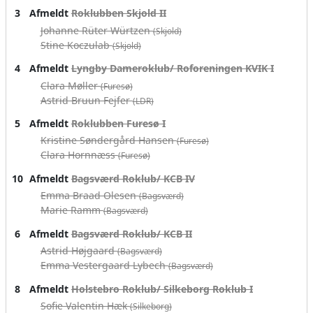
3
Afmeldt
Roklubben Skjold II
Johanne Rüter Würtzen
(Skjold)
Stine Koczulab
(Skjold)
4
Afmeldt
Lyngby Dameroklub/ Roforeningen KVIK I
Clara Møller
(Furesø)
Astrid Bruun Fejfer
(LDR)
5
Afmeldt
Roklubben Furesø I
Kristine Søndergård Hansen
(Furesø)
Clara Hornnæss
(Furesø)
10
Afmeldt
Bagsværd Roklub/ KCB IV
Emma Braad Olesen
(Bagsværd)
Marie Ramm
(Bagsværd)
6
Afmeldt
Bagsværd Roklub/ KCB II
Astrid Højgaard
(Bagsværd)
Emma Vestergaard Lybech
(Bagsværd)
8
Afmeldt
Holstebro Roklub/ Silkeborg Roklub I
Sofie Valentin Hæk
(Silkeborg)