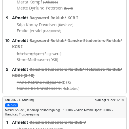
Marta Kempf
(Odense)
Mette Dyrlund Petersen
(DSR)
9
Afmeldt
Bagsværd Roklub/ KCB I
Silja Konoy Davidsen
(Roskilde)
Emilie Jersild
(Bagsværd)
10
Afmeldt
Bagsværd Roklub/ Danske Studenters Roklub/
KCB I
Ida Langkjær
(Bagsværd)
Stine Mathiasen
(DSR)
5
Afmeldt
Danske Studenters Roklub/ Holstebro Roklub/
KCB I [3:18]
Anne Katrine Kiilgaard
(DSR)
Nanna Bo Christensen
(Holstebro)
Løb 206 -
1. Afdeling
planlagt
9. dec 12:50
M2-Slide
Mænd
2-Slide (Handicap tidsberegning)
1000m
2-Slide Mænd Open1000m -
Handicap Tidsberegning
1
Afmeldt
Danske Studenters Roklub V