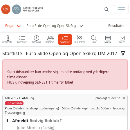
Regatta
Euro Slide Open og Open SkiErg DM 2017
Resultater
Information
Løbsliste
Tidsplan
Tilmeldinger
Startliste
Resultater
Søg
Matrix
Mere
Startliste - Euro Slide Open og Open SkiErg DM 2017
Start tidspunkter kan ændre sig i mindre omfang ved yderligere
tilmeldinger..
HUSK indvejning SENEST 1 time før løbet
Løb 201 -
1. Afdeling
planlagt
9. dec 11:30
U15 W2-Slide
Piger
2-Slide (Handicap tidsberegning)
500m
2-Slide Piger Jun. D,C 500m - Handicap
Tidsberegning
1
Afmeldt
Rødvig Roklub I
Julie Munch
(Rødvig)