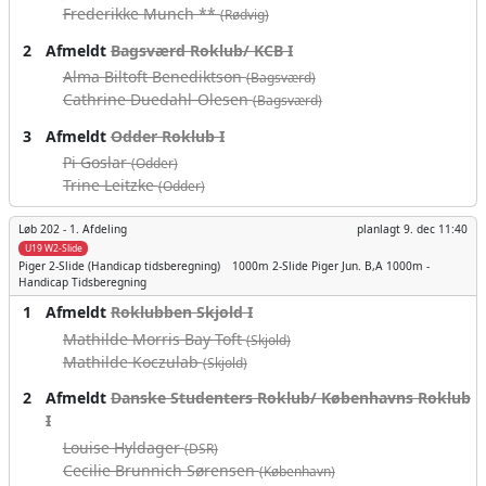
Frederikke Munch **
(Rødvig)
2
Afmeldt
Bagsværd Roklub/ KCB I
Alma Biltoft Benediktson
(Bagsværd)
Cathrine Duedahl-Olesen
(Bagsværd)
3
Afmeldt
Odder Roklub I
Pi Goslar
(Odder)
Trine Leitzke
(Odder)
Løb 202 -
1. Afdeling
planlagt
9. dec 11:40
U19 W2-Slide
Piger
2-Slide (Handicap tidsberegning)
1000m
2-Slide Piger Jun. B,A 1000m -
Handicap Tidsberegning
1
Afmeldt
Roklubben Skjold I
Mathilde Morris Bay Toft
(Skjold)
Mathilde Koczulab
(Skjold)
2
Afmeldt
Danske Studenters Roklub/ Københavns Roklub
I
Louise Hyldager
(DSR)
Cecilie Brunnich Sørensen
(København)