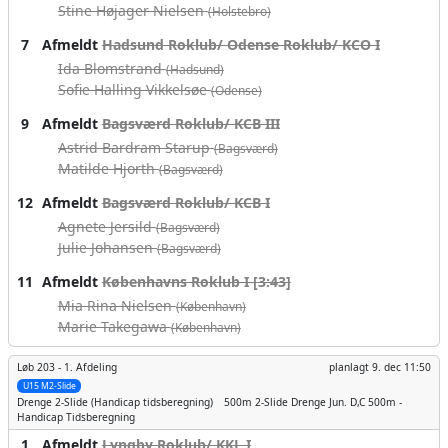
Stine Højager Nielsen
(Holstebro)
7
Afmeldt
Hadsund Roklub/ Odense Roklub/ KCO I
Ida Blomstrand
(Hadsund)
Sofie Halling Vikkelsøe
(Odense)
9
Afmeldt
Bagsværd Roklub/ KCB III
Astrid Bardram Starup
(Bagsværd)
Matilde Hjorth
(Bagsværd)
12
Afmeldt
Bagsværd Roklub/ KCB I
Agnete Jersild
(Bagsværd)
Julie Johansen
(Bagsværd)
11
Afmeldt
Københavns Roklub I [3:43]
Mia Rina Nielsen
(København)
Marie Takegawa
(København)
Løb 203 -
1. Afdeling
planlagt
9. dec 11:50
U15 M2-Slide
Drenge
2-Slide (Handicap tidsberegning)
500m
2-Slide Drenge Jun. D,C 500m -
Handicap Tidsberegning
1
Afmeldt
Lyngby Roklub/ KKL I