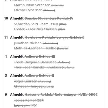
Martin Rønn Sørensen
(Odense)
Michael Moerner
(Odense)
10
Afmeldt
Danske Studenters Roklub IV
Sebastian Seitz Rasmussen
(DSR)
Frederik Fabricius Clausen
(DSR)
11
Afmeldt
Holstebro Roklub/ Lyngby Roklub I
Jonathan Nielsen
(Holstebro)
Mathias Ærendahl Heldbo
(Lyngby)
1
Afmeldt
Aalborg Roklub III
Troels Dalgaard Danielsen
(Aalborg)
Thor Peder Kunckel Knudsen
(Aalborg)
3
Afmeldt
Aalborg Roklub II
Asger Laursen
(Aalborg)
Christian Hauge
(Aalborg)
9
Afmeldt
Hadsund Roklub/ Roforeningen KVIK/ DRC I
Tobias Kempf
(DSR)
Loui Lam
(KVIK)