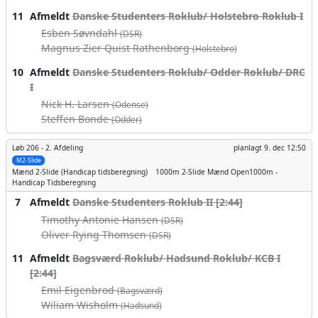
11
Afmeldt
Danske Studenters Roklub/ Holstebro Roklub I
Esben Søvndahl
(DSR)
Magnus Zier Quist Rathenborg
(Holstebro)
10
Afmeldt
Danske Studenters Roklub/ Odder Roklub/ DRC
I
Nick H. Larsen
(Odense)
Steffen Bonde
(Odder)
Løb 206 -
2. Afdeling
planlagt
9. dec 12:50
M2-Slide
Mænd
2-Slide (Handicap tidsberegning)
1000m
2-Slide Mænd Open1000m -
Handicap Tidsberegning
7
Afmeldt
Danske Studenters Roklub II [2:44]
Timothy Antonie Hansen
(DSR)
Oliver Rying Thomsen
(DSR)
11
Afmeldt
Bagsværd Roklub/ Hadsund Roklub/ KCB I
[2:44]
Emil Eigenbrod
(Bagsværd)
Wiliam Wisholm
(Hadsund)