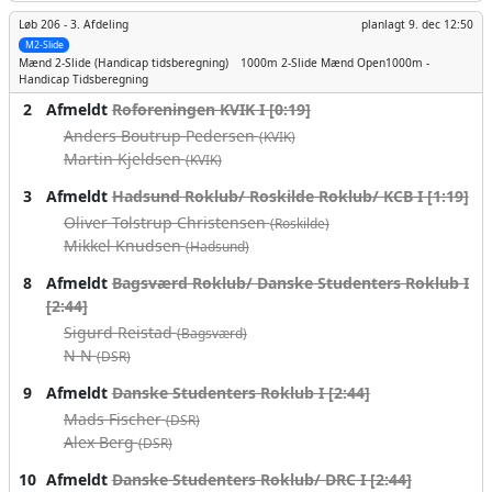
Løb 206 -
3. Afdeling
planlagt
9. dec 12:50
M2-Slide
Mænd
2-Slide (Handicap tidsberegning)
1000m
2-Slide Mænd Open1000m -
Handicap Tidsberegning
2
Afmeldt
Roforeningen KVIK I [0:19]
Anders Boutrup Pedersen
(KVIK)
Martin Kjeldsen
(KVIK)
3
Afmeldt
Hadsund Roklub/ Roskilde Roklub/ KCB I [1:19]
Oliver Tolstrup Christensen
(Roskilde)
Mikkel Knudsen
(Hadsund)
8
Afmeldt
Bagsværd Roklub/ Danske Studenters Roklub I
[2:44]
Sigurd Reistad
(Bagsværd)
N N
(DSR)
9
Afmeldt
Danske Studenters Roklub I [2:44]
Mads Fischer
(DSR)
Alex Berg
(DSR)
10
Afmeldt
Danske Studenters Roklub/ DRC I [2:44]