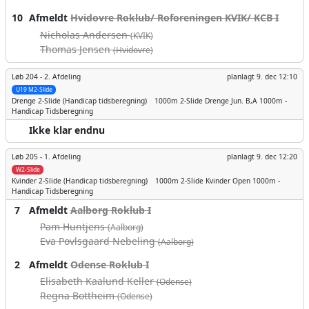
10
Afmeldt
Hvidovre Roklub/ Roforeningen KVIK/ KCB I
Nicholas Andersen
(KVIK)
Thomas Jensen
(Hvidovre)
Løb 204 -
2. Afdeling
planlagt
9. dec 12:10
U19 M2-Slide
Drenge
2-Slide (Handicap tidsberegning)
1000m
2-Slide Drenge Jun. B,A 1000m -
Handicap Tidsberegning
Ikke klar endnu
Løb 205 -
1. Afdeling
planlagt
9. dec 12:20
W2-Slide
Kvinder
2-Slide (Handicap tidsberegning)
1000m
2-Slide Kvinder Open 1000m -
Handicap Tidsberegning
7
Afmeldt
Aalborg Roklub I
Pam Huntjens
(Aalborg)
Eva Povlsgaard Nebeling
(Aalborg)
2
Afmeldt
Odense Roklub I
Elisabeth Kaalund Keller
(Odense)
Regna Bottheim
(Odense)