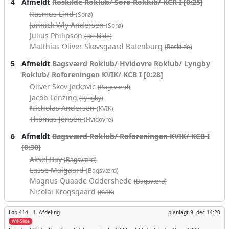
4
Afmeldt
Roskilde Roklub/ Sorø Roklub/ KCR I [0:25]
Rasmus Lind
(Sorø)
Jannick Wly Andersen
(Sorø)
Julius Philipson
(Roskilde)
Matthias Oliver Skovsgaard Batenburg
(Roskilde)
5
Afmeldt
Bagsværd Roklub/ Hvidovre Roklub/ Lyngby
Roklub/ Roforeningen KVIK/ KCB I [0:28]
Oliver Skov Jerkovic
(Bagsværd)
Jacob Lenzing
(Lyngby)
Nicholas Andersen
(KVIK)
Thomas Jensen
(Hvidovre)
6
Afmeldt
Bagsværd Roklub/ Roforeningen KVIK/ KCB I
[0:30]
Aksel Bay
(Bagsværd)
Lasse Maigaard
(Bagsværd)
Magnus Quaade Oddershede
(Bagsværd)
Nicolai Krogsgaard
(KVIK)
Løb 414 -
1. Afdeling
planlagt
9. dec 14:20
W4-Slide