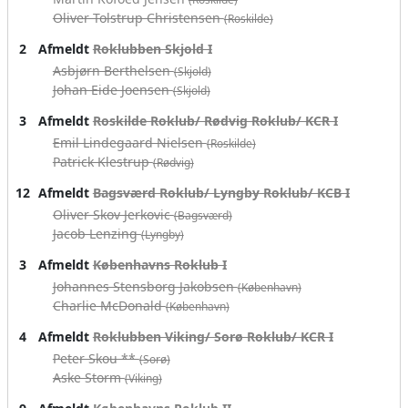
Oliver Tolstrup Christensen
(Roskilde)
2
Afmeldt
Roklubben Skjold I
Asbjørn Berthelsen
(Skjold)
Johan Eide Joensen
(Skjold)
3
Afmeldt
Roskilde Roklub/ Rødvig Roklub/ KCR I
Emil Lindegaard Nielsen
(Roskilde)
Patrick Klestrup
(Rødvig)
12
Afmeldt
Bagsværd Roklub/ Lyngby Roklub/ KCB I
Oliver Skov Jerkovic
(Bagsværd)
Jacob Lenzing
(Lyngby)
3
Afmeldt
Københavns Roklub I
Johannes Stensborg Jakobsen
(København)
Charlie McDonald
(København)
4
Afmeldt
Roklubben Viking/ Sorø Roklub/ KCR I
Peter Skou **
(Sorø)
Aske Storm
(Viking)