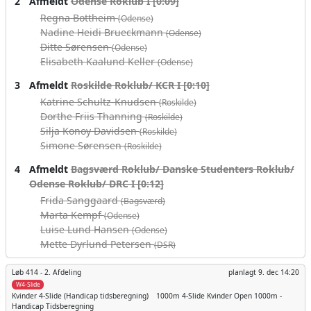
2
Afmeldt
Odense Roklub I [0:09]
Regna Bottheim
(Odense)
Nadine Heidi Brueckmann
(Odense)
Ditte Sørensen
(Odense)
Elisabeth Kaalund Keller
(Odense)
3
Afmeldt
Roskilde Roklub/ KCR I [0:10]
Katrine Schultz-Knudsen
(Roskilde)
Dorthe Friis Thanning
(Roskilde)
Silja Konoy Davidsen
(Roskilde)
Simone Sørensen
(Roskilde)
4
Afmeldt
Bagsværd Roklub/ Danske Studenters Roklub/
Odense Roklub/ DRC I [0:12]
Frida Sanggaard
(Bagsværd)
Marta Kempf
(Odense)
Luise Lund Hansen
(Odense)
Mette Dyrlund Petersen
(DSR)
Løb 414 -
2. Afdeling
planlagt
9. dec 14:20
W4-Slide
Kvinder
4-Slide (Handicap tidsberegning)
1000m
4-Slide Kvinder Open 1000m -
Handicap Tidsberegning