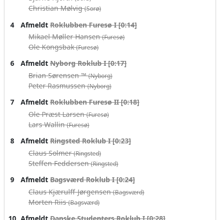
Christian Mølvig
(Sorø)
4
Afmeldt
Roklubben Furesø I [0:14]
Mikael Møller Hansen
(Furesø)
Ole Kongsbak
(Furesø)
6
Afmeldt
Nyborg Roklub I [0:17]
Brian Sørensen ™
(Nyborg)
Peter Rasmussen
(Nyborg)
7
Afmeldt
Roklubben Furesø II [0:18]
Ole Præst Larsen
(Furesø)
Lars Wallin
(Furesø)
8
Afmeldt
Ringsted Roklub I [0:23]
Claus Solmer
(Ringsted)
Steffen Feddersen
(Ringsted)
9
Afmeldt
Bagsværd Roklub I [0:24]
Claus Kjærulff-Jørgensen
(Bagsværd)
Morten Riis
(Bagsværd)
10
Afmeldt
Danske Studenters Roklub I [0:28]