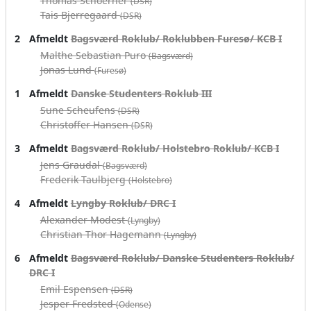
Thomas Schoerner
(DSR)
Tais Bjerregaard
(DSR)
2
Afmeldt
Bagsværd Roklub/ Roklubben Furesø/ KCB I
Malthe Sebastian Puro
(Bagsværd)
Jonas Lund
(Furesø)
1
Afmeldt
Danske Studenters Roklub III
Sune Scheufens
(DSR)
Christoffer Hansen
(DSR)
3
Afmeldt
Bagsværd Roklub/ Holstebro Roklub/ KCB I
Jens Graudal
(Bagsværd)
Frederik Taulbjerg
(Holstebro)
4
Afmeldt
Lyngby Roklub/ DRC I
Alexander Modest
(Lyngby)
Christian Thor Hagemann
(Lyngby)
6
Afmeldt
Bagsværd Roklub/ Danske Studenters Roklub/
DRC I
Emil Espensen
(DSR)
Jesper Fredsted
(Odense)