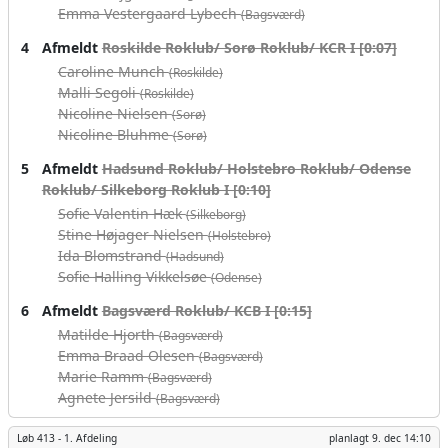
Emma Vestergaard Lybech
(Bagsværd)
4
Afmeldt
Roskilde Roklub/ Sorø Roklub/ KCR I [0:07]
Caroline Munch
(Roskilde)
Malli Segoli
(Roskilde)
Nicoline Nielsen
(Sorø)
Nicoline Bluhme
(Sorø)
5
Afmeldt
Hadsund Roklub/ Holstebro Roklub/ Odense
Roklub/ Silkeborg Roklub I [0:10]
Sofie Valentin Hæk
(Silkeborg)
Stine Højager Nielsen
(Holstebro)
Ida Blomstrand
(Hadsund)
Sofie Halling Vikkelsøe
(Odense)
6
Afmeldt
Bagsværd Roklub/ KCB I [0:15]
Matilde Hjorth
(Bagsværd)
Emma Braad Olesen
(Bagsværd)
Marie Ramm
(Bagsværd)
Agnete Jersild
(Bagsværd)
Løb 413 -
1. Afdeling
planlagt
9. dec 14:10