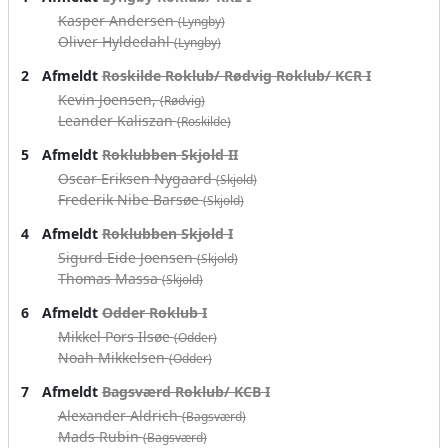
Kasper Andersen
(Lyngby)
Oliver Hyldedahl
(Lyngby)
2
Afmeldt
Roskilde Roklub/ Rødvig Roklub/ KCR I
Kevin Joensen,
(Rødvig)
Leander Kaliszan
(Roskilde)
5
Afmeldt
Roklubben Skjold II
Oscar Eriksen Nygaard
(Skjold)
Frederik Nibe Barsøe
(Skjold)
4
Afmeldt
Roklubben Skjold I
Sigurd Eide Joensen
(Skjold)
Thomas Massa
(Skjold)
6
Afmeldt
Odder Roklub I
Mikkel Pors Ilsøe
(Odder)
Noah Mikkelsen
(Odder)
7
Afmeldt
Bagsværd Roklub/ KCB I
Alexander Aldrich
(Bagsværd)
Mads Rubin
(Bagsværd)