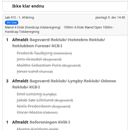
Ikke klar endnu
Løb 415 -
1. Afdeling
planlagt
9. dec 14:40
M4-Slide
Mænd
4-Slide (Handicap tidsberegning)
1000m
4-Slide Mænd Open 1000m -
Handicap Tidsberegning
1
Afmeldt
Bagsværd Roklub/ Holstebro Roklub/
Roklubben Furesø/ KCB I
Frederik Taulbjerg
(Holstebro)
Jens Graudal
(Bagsværd)
Malthe Sebastian Puro
(Bagsværd)
Jonas Lund
(Furesø)
3
Afmeldt
Bagsværd Roklub/ Lyngby Roklub/ Odense
Roklub/ KCB I
Emil Lenzing
(Lyngby)
Jakob Søe Lillelund
(Bagsværd)
Niels Frederiksen
(Bagsværd)
Oscar Mazza
(Odense)
1
Afmeldt
Roforeningen KVIK I
Martin Kjeldsen
(KVIK)