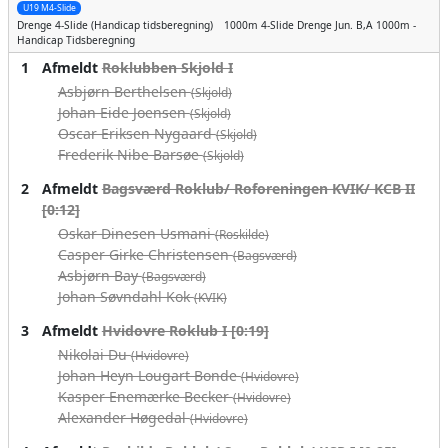
U19 M4-Slide
Drenge
4-Slide (Handicap tidsberegning)
1000m
4-Slide Drenge Jun. B,A 1000m -
Handicap Tidsberegning
1
Afmeldt
Roklubben Skjold I
Asbjørn Berthelsen
(Skjold)
Johan Eide Joensen
(Skjold)
Oscar Eriksen Nygaard
(Skjold)
Frederik Nibe Barsøe
(Skjold)
2
Afmeldt
Bagsværd Roklub/ Roforeningen KVIK/ KCB II
[0:12]
Oskar Dinesen Usmani
(Roskilde)
Casper Girke Christensen
(Bagsværd)
Asbjørn Bay
(Bagsværd)
Johan Søvndahl Kok
(KVIK)
3
Afmeldt
Hvidovre Roklub I [0:19]
Nikolai Du
(Hvidovre)
Johan Heyn Lougart Bonde
(Hvidovre)
Kasper Enemærke Becker
(Hvidovre)
Alexander Høgedal
(Hvidovre)