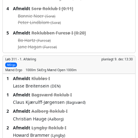
4
Afmeldt
Sorø Roklub I [0:11]
Bonnie Noer
(Sorø)
Peter Lindblom
(Sorø)
5
Afmeldt
Roklubben Furesø I [0:20]
Bo Hartz
(Furesø)
Jane Hagan
(Furesø)
Løb 311 -
1. Afdeling
planlagt
9. dec 13:30
MErgo
Mænd
Ergo
1000m
SkiErg Mænd Open 1000m
1
Afmeldt
Klubløs I
Lasse Breitensein
(DEN)
1
Afmeldt
Bagsværd Roklub I
Claus Kjærulff-Jørgensen
(Bagsværd)
2
Afmeldt
Aalborg Roklub I
Christian Hauge
(Aalborg)
2
Afmeldt
Lyngby Roklub I
Howard Brammer
(Lyngby)