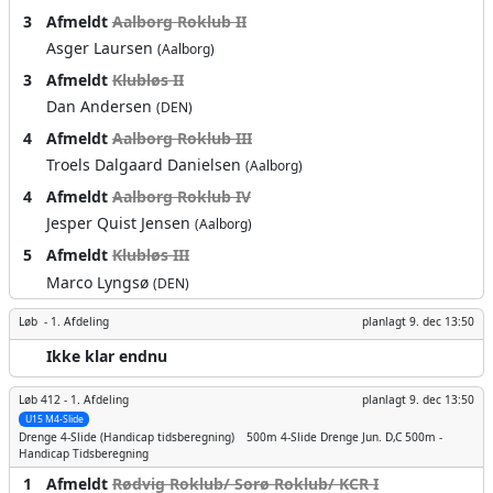
3
Afmeldt
Aalborg Roklub II
Asger Laursen
(Aalborg)
3
Afmeldt
Klubløs II
Dan Andersen
(DEN)
4
Afmeldt
Aalborg Roklub III
Troels Dalgaard Danielsen
(Aalborg)
4
Afmeldt
Aalborg Roklub IV
Jesper Quist Jensen
(Aalborg)
5
Afmeldt
Klubløs III
Marco Lyngsø
(DEN)
Løb -
1. Afdeling
planlagt
9. dec 13:50
Ikke klar endnu
Løb 412 -
1. Afdeling
planlagt
9. dec 13:50
U15 M4-Slide
Drenge
4-Slide (Handicap tidsberegning)
500m
4-Slide Drenge Jun. D,C 500m -
Handicap Tidsberegning
1
Afmeldt
Rødvig Roklub/ Sorø Roklub/ KCR I