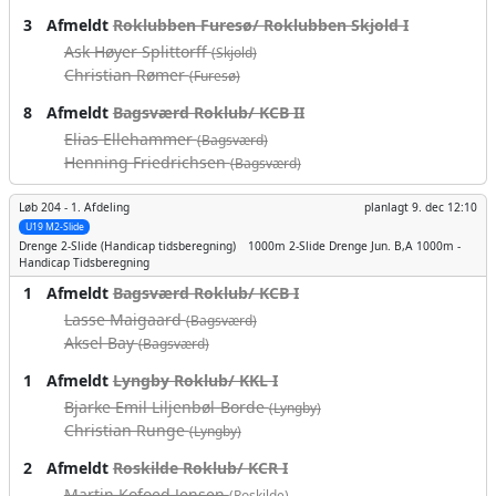
3
Afmeldt
Roklubben Furesø/ Roklubben Skjold I
Ask Høyer Splittorff
(Skjold)
Christian Rømer
(Furesø)
8
Afmeldt
Bagsværd Roklub/ KCB II
Elias Ellehammer
(Bagsværd)
Henning Friedrichsen
(Bagsværd)
Løb 204 -
1. Afdeling
planlagt
9. dec 12:10
U19 M2-Slide
Drenge
2-Slide (Handicap tidsberegning)
1000m
2-Slide Drenge Jun. B,A 1000m -
Handicap Tidsberegning
1
Afmeldt
Bagsværd Roklub/ KCB I
Lasse Maigaard
(Bagsværd)
Aksel Bay
(Bagsværd)
1
Afmeldt
Lyngby Roklub/ KKL I
Bjarke Emil Liljenbøl-Borde
(Lyngby)
Christian Runge
(Lyngby)
2
Afmeldt
Roskilde Roklub/ KCR I
Martin Kofoed Jensen
(Roskilde)