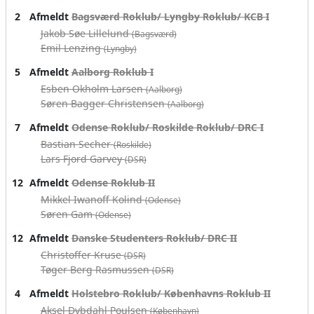
2
Afmeldt
Bagsværd Roklub/ Lyngby Roklub/ KCB I
Jakob Søe Lillelund
(Bagsværd)
Emil Lenzing
(Lyngby)
5
Afmeldt
Aalborg Roklub I
Esben Okholm Larsen
(Aalborg)
Søren Bagger Christensen
(Aalborg)
7
Afmeldt
Odense Roklub/ Roskilde Roklub/ DRC I
Bastian Secher
(Roskilde)
Lars Fjord Garvey
(DSR)
12
Afmeldt
Odense Roklub II
Mikkel Iwanoff Kolind
(Odense)
Søren Gam
(Odense)
12
Afmeldt
Danske Studenters Roklub/ DRC II
Christoffer Kruse
(DSR)
Tøger Berg Rasmussen
(DSR)
4
Afmeldt
Holstebro Roklub/ Københavns Roklub II
Aksel Dybdahl Poulsen
(København)