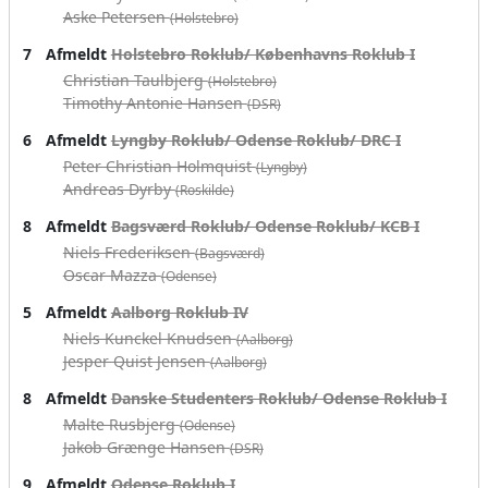
Aske Petersen
(Holstebro)
7
Afmeldt
Holstebro Roklub/ Københavns Roklub I
Christian Taulbjerg
(Holstebro)
Timothy Antonie Hansen
(DSR)
6
Afmeldt
Lyngby Roklub/ Odense Roklub/ DRC I
Peter Christian Holmquist
(Lyngby)
Andreas Dyrby
(Roskilde)
8
Afmeldt
Bagsværd Roklub/ Odense Roklub/ KCB I
Niels Frederiksen
(Bagsværd)
Oscar Mazza
(Odense)
5
Afmeldt
Aalborg Roklub IV
Niels Kunckel Knudsen
(Aalborg)
Jesper Quist Jensen
(Aalborg)
8
Afmeldt
Danske Studenters Roklub/ Odense Roklub I
Malte Rusbjerg
(Odense)
Jakob Grænge Hansen
(DSR)
9
Afmeldt
Odense Roklub I