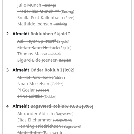
Julie Munch
(Rødvig)
Frederikke Munch **
(Rødvig)
Smilla Post-Kallenbach
(Sorø)
Mathilde Joensen
(Rødvig)
2
Afmeldt
Roklubben Skjold I
Ask Høyer Splittorff
(Skjold)
Stefan Baun Hørløck
(Skjold)
Thomas Massa
(Skjold)
Sigurd Eide Joensen
(Skjold)
3
Afmeldt
Odder Roklub I [0:02]
Mikkel Pors Ilsøe
(Odder)
Noah Mikkelsen
(Odder)
Pi Goslar
(Odder)
Trine Leitzke
(Odder)
4
Afmeldt
Bagsværd Roklub/ KCB I [0:06]
Alexander Aldrich
(Bagsværd)
Elias Ellehammer
(Bagsværd)
Henning Friedrichsen
(Bagsværd)
Mads Rubin
(Bagsværd)