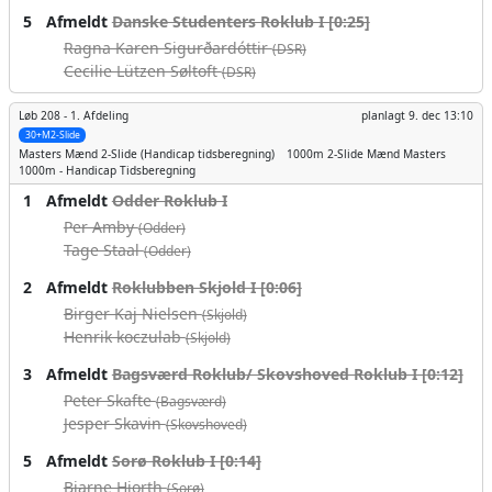
5
Afmeldt
Danske Studenters Roklub I [0:25]
Ragna Karen Sigurðardóttir
(DSR)
Cecilie Lützen Søltoft
(DSR)
Løb 208 -
1. Afdeling
planlagt
9. dec 13:10
30+M2-Slide
Masters Mænd
2-Slide (Handicap tidsberegning)
1000m
2-Slide Mænd Masters
1000m - Handicap Tidsberegning
1
Afmeldt
Odder Roklub I
Per Amby
(Odder)
Tage Staal
(Odder)
2
Afmeldt
Roklubben Skjold I [0:06]
Birger Kaj Nielsen
(Skjold)
Henrik koczulab
(Skjold)
3
Afmeldt
Bagsværd Roklub/ Skovshoved Roklub I [0:12]
Peter Skafte
(Bagsværd)
Jesper Skavin
(Skovshoved)
5
Afmeldt
Sorø Roklub I [0:14]
Bjarne Hjorth
(Sorø)