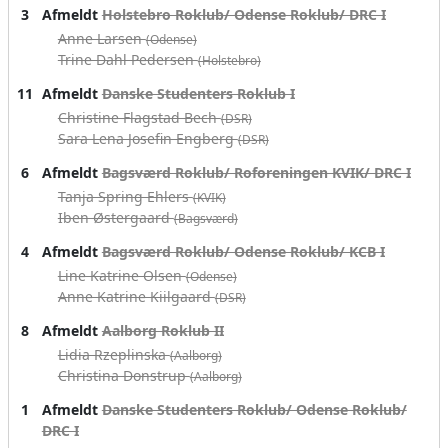
3
Afmeldt
Holstebro Roklub/ Odense Roklub/ DRC I
Anne Larsen
(Odense)
Trine Dahl Pedersen
(Holstebro)
11
Afmeldt
Danske Studenters Roklub I
Christine Flagstad Bech
(DSR)
Sara Lena Josefin Engberg
(DSR)
6
Afmeldt
Bagsværd Roklub/ Roforeningen KVIK/ DRC I
Tanja Spring Ehlers
(KVIK)
Iben Østergaard
(Bagsværd)
4
Afmeldt
Bagsværd Roklub/ Odense Roklub/ KCB I
Line Katrine Olsen
(Odense)
Anne Katrine Kiilgaard
(DSR)
8
Afmeldt
Aalborg Roklub II
Lidia Rzeplinska
(Aalborg)
Christina Donstrup
(Aalborg)
1
Afmeldt
Danske Studenters Roklub/ Odense Roklub/
DRC I