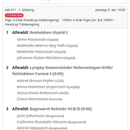
Løb 411 -
1. Afdeling
planlagt
9. dec 14:00
U19 W4-Slide
Piger
4-Slide (Handicap tidsberegning)
1000m
4-Slide Piger Jun. B,A 1000m -
Handicap Tidsberegning
1
Afmeldt
Roklubben Skjold I
Stine Koczulab
(Skjold)
Mathilde Morris Bay Toft
(Skjold)
Mathilde Koczulab
(Skjold)
Johanne Rüter Würtzen
(Skjold)
2
Afmeldt
Lyngby Dameroklub/ Roforeningen KVIK/
Roklubben Furesø I [0:05]
Astrid Bruun Fejfer
(LDR)
Anna Hammer Jespersen
(Lyngby)
Xenia Kviat Antonsen
(KVIK)
Clara Hornnæss
(Furesø)
3
Afmeldt
Bagsværd Roklub/ KCB II [0:06]
Julie Johansen
(Bagsværd)
Cathrine Duedahl-Olesen
(Bagsværd)
Astrid Højgaard
(Bagsværd)