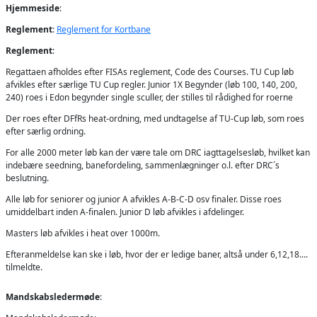
Hjemmeside
:
Reglement
:
Reglement for Kortbane
Reglement
:
Regattaen afholdes efter FISAs reglement, Code des Courses. TU Cup løb
afvikles efter særlige TU Cup regler. Junior 1X Begynder (løb 100, 140, 200,
240) roes i Edon begynder single sculler, der stilles til rådighed for roerne
Der roes efter DFfRs heat-ordning, med undtagelse af TU-Cup løb, som roes
efter særlig ordning.
For alle 2000 meter løb kan der være tale om DRC iagttagelsesløb, hvilket kan
indebære seedning, banefordeling, sammenlægninger o.l. efter DRC´s
beslutning.
Alle løb for seniorer og junior A afvikles A-B-C-D osv finaler. Disse roes
umiddelbart inden A-finalen. Junior D løb afvikles i afdelinger.
Masters løb afvikles i heat over 1000m.
Efteranmeldelse kan ske i løb, hvor der er ledige baner, altså under 6,12,18....
tilmeldte.
Mandskabsledermøde
: