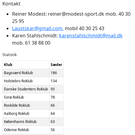
Kontakt
Reiner Modest:
reiner@modest-sport.dk
mob. 40 30
25 95
Laustskar@gmail.com
,
mobil 40 30 25 43
Karen Stahlschmidt:
karenstahlschmidt@mail.dk
mob. 61 38 88 00
Statistik
Klub
Sæder
Bagsværd Roklub
186
Holstebro Roklub
134
Danske Studenters Roklub
95
Sorø Roklub
78
Roskilde Roklub
66
Aalborg Roklub
64
Københavns Roklub
63
Odense Roklub
56