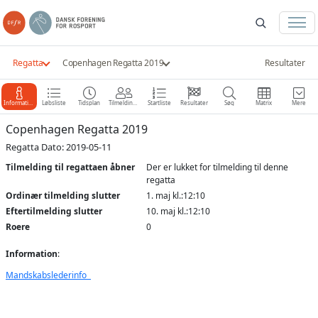
Regatta
Copenhagen Regatta 2019
Resultater
Information
Løbsliste
Tidsplan
Tilmeldinger
Startliste
Resultater
Søg
Matrix
Mere
Copenhagen Regatta 2019
Regatta Dato: 2019-05-11
Tilmelding til regattaen åbner
Der er lukket for tilmelding til denne
regatta
Ordinær tilmelding slutter
1. maj kl.:12:10
Eftertilmelding slutter
10. maj kl.:12:10
Roere
0
Information
:
Mandskabslederinfo