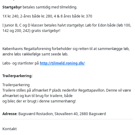
Startgebyr
betales samtidig med tilmelding.
1X kr. 240, 2-åres både kr. 280, 4 & 8 åres både kr. 370
I Junior B, C og D klasser betales halvt startgebyr. Løb for Edon både (løb 100,
142 og 200, 242) gratis startgebyr!
Københavns Regattaforening forbeholder sig retten til at sammenlægge løb,
ændre løbs rækkefølge samt seede løb.
Løbs- og startlister på
http://tilmeld.roning.dk/
Trailerparkering
:
Trailerparkering
Trailere stilles på afmærket P plads nedenfor Regattapavillon. Denne vil være
afmærket og kun til brug for trailere, både
og biler, der er brugt i denne sammenhæng!
Adresse
: Bagsværd Rostadion, Skovalleen 40, 2880 Bagsværd
Kontakt