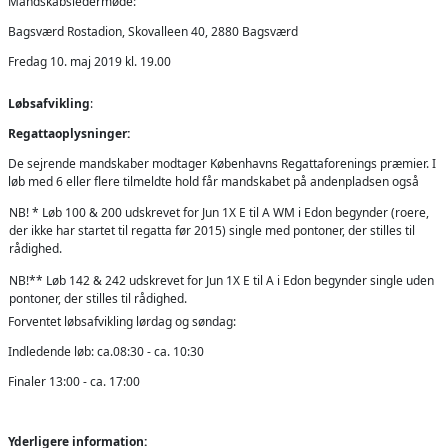
Mandskabsledermøde:
Bagsværd Rostadion, Skovalleen 40, 2880 Bagsværd
Fredag 10. maj 2019 kl. 19.00
Løbsafvikling
:
Regattaoplysninger:
De sejrende mandskaber modtager Københavns Regattaforenings præmier. I
løb med 6 eller flere tilmeldte hold får mandskabet på andenpladsen også
NB! * Løb 100 & 200 udskrevet for Jun 1X E til A WM i Edon begynder (roere,
der ikke har startet til regatta før 2015) single med pontoner, der stilles til
rådighed.
NB!** Løb 142 & 242 udskrevet for Jun 1X E til A i Edon begynder single uden
pontoner, der stilles til rådighed.
Forventet løbsafvikling lørdag og søndag:
Indledende løb: ca.08:30 - ca. 10:30
Finaler 13:00 - ca. 17:00
Yderligere information: