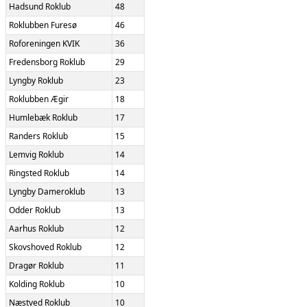
Hadsund Roklub
48
Roklubben Furesø
46
Roforeningen KVIK
36
Fredensborg Roklub
29
Lyngby Roklub
23
Roklubben Ægir
18
Humlebæk Roklub
17
Randers Roklub
15
Lemvig Roklub
14
Ringsted Roklub
14
Lyngby Dameroklub
13
Odder Roklub
13
Aarhus Roklub
12
Skovshoved Roklub
12
Dragør Roklub
11
Kolding Roklub
10
Næstved Roklub
10