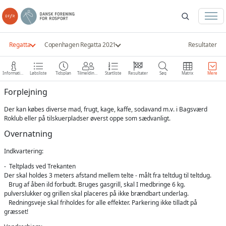
Regatta
Copenhagen Regatta 2021
Resultater
Information
Løbsliste
Tidsplan
Tilmeldinger
Startliste
Resultater
Søg
Matrix
Mere
Forplejning
Der kan købes diverse mad, frugt, kage, kaffe, sodavand m.v. i Bagsværd
Roklub eller på tilskuerpladser øverst oppe som sædvanligt.
Overnatning
Indkvartering:
- Teltplads ved Trekanten
Der skal holdes 3 meters afstand mellem telte - målt fra teltdug til teltdug.
Brug af åben ild forbudt. Bruges gasgrill, skal I medbringe 6 kg.
pulverslukker og grillen skal placeres på ikke brændbart underlag.
Redningsveje skal friholdes for alle effekter. Parkering ikke tilladt på
græsset!